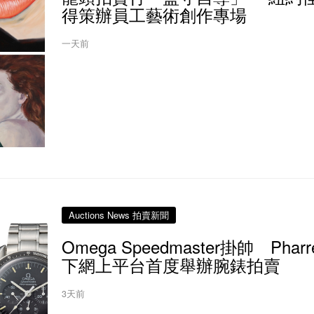
得策辦員工藝術創作專場
一天前
Auctions News 拍賣新聞
Omega Speedmaster掛帥 Pharr
下網上平台首度舉辦腕錶拍賣
3天前