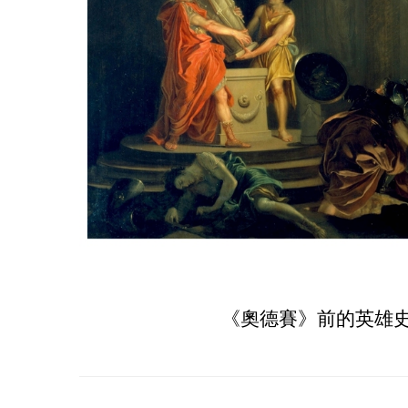
西周太師虘簋RMB 5,7