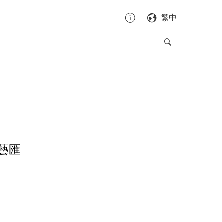
繁中
藝匯