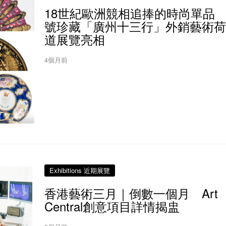
18世紀歐洲競相追捧的時尚單品
號珍藏「廣州十三行」外銷藝術荷
道展覽亮相
4個月前
Exhibitions 近期展覽
香港藝術三月｜倒數一個月 Art
Central創意項目詳情揭盅