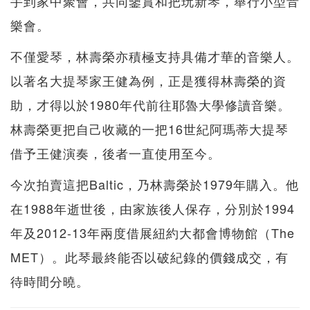
手到家中聚會，共同鑒賞和把玩新琴，舉行小型音
樂會。
不僅愛琴，林壽榮亦積極支持具備才華的音樂人。
以著名大提琴家王健為例，正是獲得林壽榮的資
助，才得以於1980年代前往耶魯大學修讀音樂。
林壽榮更把自己收藏的一把16世紀阿瑪蒂大提琴
借予王健演奏，後者一直使用至今。
今次拍賣這把Baltic，乃林壽榮於1979年購入。他
在1988年逝世後，由家族後人保存，分別於1994
年及2012-13年兩度借展紐約大都會博物館（The
MET）。此琴最終能否以破紀錄的價錢成交，有
待時間分曉。