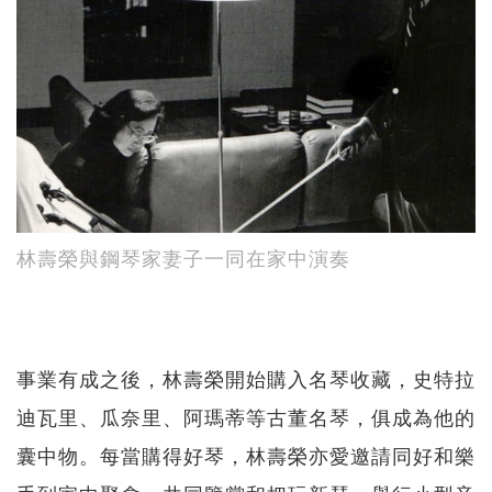
林壽榮與鋼琴家妻子一同在家中演奏
事業有成之後，林壽榮開始購入名琴收藏，史特拉
迪瓦里、瓜奈里、阿瑪蒂等古董名琴，俱成為他的
囊中物。每當購得好琴，林壽榮亦愛邀請同好和樂