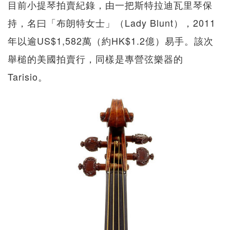
目前小提琴拍賣紀錄，由一把斯特拉迪瓦里琴保
持，名曰「布朗特女士」（Lady Blunt），2011
年以逾US$1,582萬（約HK$1.2億）易手。該次
舉槌的美國拍賣行，同樣是專營弦樂器的
Tarisio。