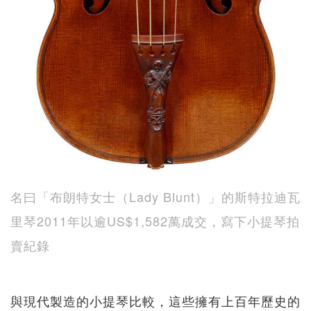
名曰「布朗特女士（Lady Blunt）」的斯特拉迪瓦
里琴2011年以逾US$1,582萬成交，寫下小提琴拍
賣紀錄
與現代製造的小提琴比較，這些擁有上百年歷史的