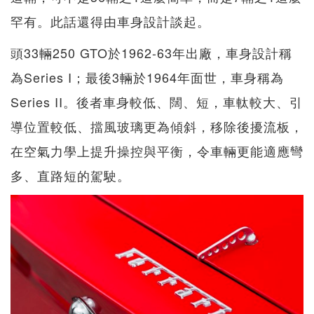
罕有。此話還得由車身設計談起。
頭33輛250 GTO於1962-63年出廠，車身設計稱
為Series I；最後3輛於1964年面世，車身稱為
Series II。後者車身較低、闊、短，車軚較大、引
導位置較低、擋風玻璃更為傾斜，移除後擾流板，
在空氣力學上提升操控與平衡，令車輛更能適應彎
多、直路短的駕駛。