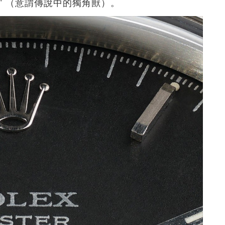
rn” （意謂傳說中的獨角獸）。