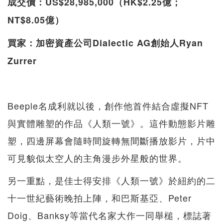
成交價：US$28,985,000（HK$2.25億；
NT$8.05億）
買家：加密資產公司Dialectic AG創始人Ryan
Zurrer
Beeple名成利就以後，創作他首件結合虛擬NFT
與實體雕塑的作品《人類一號》。這件動態影片雕
塑，四邊屏幕會隨時間旋轉無間斷播放影片，片中
可見貌似太空人的主角漫步外星般的世界。
另一重點，是佳士得安排《人類一號》於紐約的二
十一世紀藝術晚拍上陣，和巴斯基亞、Peter
Doig、Banksy等當代名家大作一同舉槌，標誌著