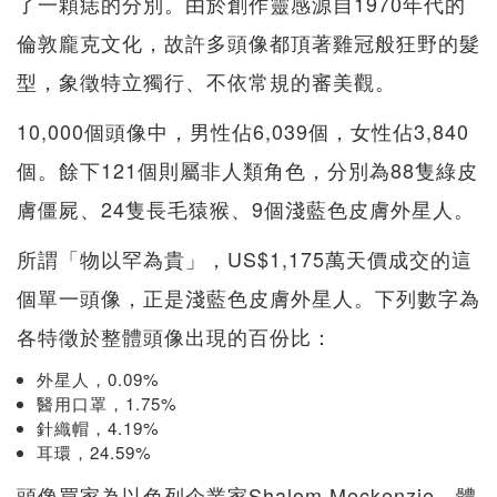
了一顆痣的分別。由於創作靈感源自1970年代的
倫敦龐克文化，故許多頭像都頂著雞冠般狂野的髮
型，象徵特立獨行、不依常規的審美觀。
10,000個頭像中，男性佔6,039個，女性佔3,840
個。餘下121個則屬非人類角色，分別為88隻綠皮
膚僵屍、24隻長毛猿猴、9個淺藍色皮膚外星人。
所謂「物以罕為貴」，US$1,175萬天價成交的這
個單一頭像，正是淺藍色皮膚外星人。下列數字為
各特徵於整體頭像出現的百份比：
外星人，0.09%
醫用口罩，1.75%
針織帽，4.19%
耳環，24.59%
頭像買家為以色列企業家Shalom Meckenzie，體