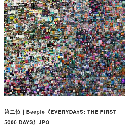
第二位｜Beeple《EVERYDAYS: THE FIRST
5000 DAYS》JPG