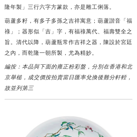
隆年製」三行六字方篆款，亦是雕工俐落。
葫蘆多籽，有多子多孫之吉祥寓意；葫蘆諧音「福
祿」；器形似「吉」字，有福祿萬代、福壽雙全之
旨。清代以降，葫蘆瓶常作吉祥之器，陳設於宮廷
之內，而乾隆一朝所製，尤為精妙。
編按：本品與下面的雍正粉彩盤，分別在香港和北
京舉槌，成交價按拍賣當日匯率兌換後難分軒輊，
故並列第三