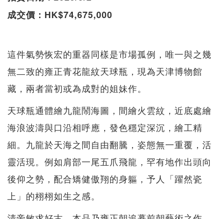
成交價：HK$74,675,000
這件氣勢恢宏的重器同樣是市場孤例，唯一與之幾
無二致的雍正青花龍紋天球瓶，現為天津博物館
藏，兩者當初或為成對的姐妹作。
天球瓶通體繪九龍鬧海圖，間繪火雲紋，近底處繪
海浪波濤與口沿相呼應，發色穩定深沉，繪工精
細。九龍於天海之間自由翻騰，姿態無一重覆，活
靈活現。例如肩部一尾五爪飛龍，罕有地作出頭向
後仰之勢，配合矯健傲翔的身軀，予人「躍然瓷
上」的栩栩如生之感。
清帝敏求好古，本品乃雍正朝追摹前朝藝術之作，