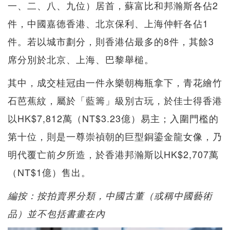
一、二、八、九位）居首，蘇富比和邦瀚斯各佔2
件，中國嘉德香港、北京保利、上海仲軒各佔1
件。若以城市劃分，則香港佔最多的8件，其餘3
席分別於北京、上海、巴黎舉槌。
其中，成交桂冠由一件永樂朝梅瓶拿下，青花繪竹
石芭蕉紋，屬於「藍籌」級別古玩，於佳士得香港
以HK$7,812萬（NT$3.23億）易主；入圍門檻的
第十位，則是一尊崇禎朝的巨型銅鎏金龍女像，乃
明代覆亡前夕所造，於香港邦瀚斯以HK$2,707萬
（NT$1億）售出。
編按：按拍賣界分類，中國古董（或稱中國藝術
品）並不包括書畫在內