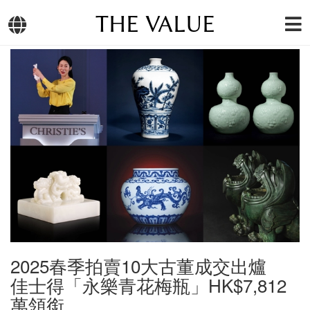
THE VALUE
2025春季拍賣10大古董成交出爐
佳士得「永樂青花梅瓶」HK$7,812
萬領銜