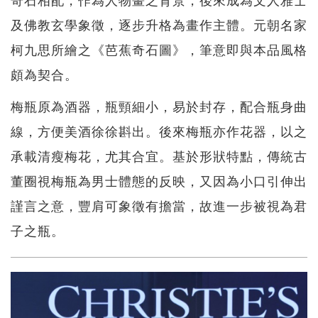
及佛教玄學象徵，逐步升格為畫作主體。元朝名家
柯九思所繪之《芭蕉奇石圖》，筆意即與本品風格
頗為契合。
梅瓶原為酒器，瓶頸細小，易於封存，配合瓶身曲
線，方便美酒徐徐斟出。後來梅瓶亦作花器，以之
承載清瘦梅花，尤其合宜。基於形狀特點，傳統古
董圈視梅瓶為男士體態的反映，又因為小口引伸出
謹言之意，豐肩可象徵有擔當，故進一步被視為君
子之瓶。