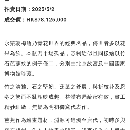
拍賣日期：2025/5/2
成交價：HK$78,125,000
永樂朝梅瓶乃青花世界的經典名品，傳世者多以花
果為飾。本瓶乃市場孤品，形制近似且同樣繪以竹
石芭蕉紋的例子僅二，分別由北京故宮及中國國家
博物館珍藏。
竹之清雅、石之堅韌、蕉葉之舒展，與折枝花及忍
冬之繁而不亂相映成趣。整體布局疏密有致，畫工
精妙細緻，無疑為明初御窯代表作。
芭蕉作為繪畫題材，淵源可追溯至唐代，初時多與
奇石相配，作為人物畫之背景，後來成為文人雅士