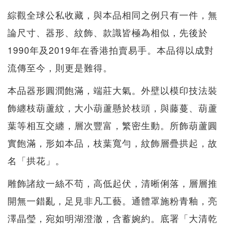
綜觀全球公私收藏，與本品相同之例只有一件，無
論尺寸、器形、紋飾、款識皆極為相似，先後於
1990年及2019年在香港拍賣易手。本品得以成對
流傳至今，則更是難得。
本品器形圓潤飽滿，端莊大氣。外壁以模印技法裝
飾纏枝葫蘆紋，大小葫蘆懸於枝頭，與藤蔓、葫蘆
葉等相互交纏，層次豐富，繁密生動。所飾葫蘆圓
實飽滿，形如本品，枝葉寬勻，紋飾層疊拱起，故
名「拱花」。
雕飾諸紋一絲不苟，高低起伏，清晰俐落，層層推
開無一錯亂，足見非凡工藝。通體罩施粉青釉，亮
澤晶瑩，宛如明湖澄澈，含蓄婉約。底署「大清乾