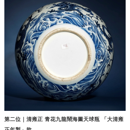
第二位｜清雍正 青花九龍鬧海圖天球瓶 「大清雍
正年製」款