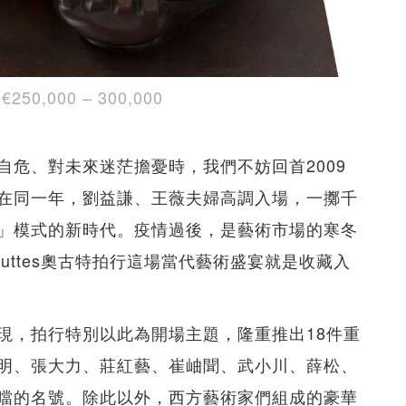
000 – 300,000
危、對未來迷茫擔憂時，我們不妨回首2009
在同一年，劉益謙、王薇夫婦高調入場，一擲千
」模式的新時代。疫情過後，是藝術市場的寒冬
uttes奧古特拍行這場當代藝術盛宴就是收藏入
現，拍行特別以此為開場主題，隆重推出18件重
明、張大力、莊紅藝、崔岫聞、武小川、薛松、
噹的名號。除此以外，西方藝術家們組成的豪華