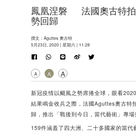
鳳凰涅磐 法國奧古特拍
勢回歸
撰文：Aguttes 奧古特
5月23日, 2020 | 星期六 | 11:28
A
A
A
新冠疫情以颶風之勢席捲全球，眼看20
結果鳴金收兵之際，法國Aguttes奧古
歸，推出「戰後到今日，當代藝術」專場
159件涵蓋了四大洲、二十多國家的當