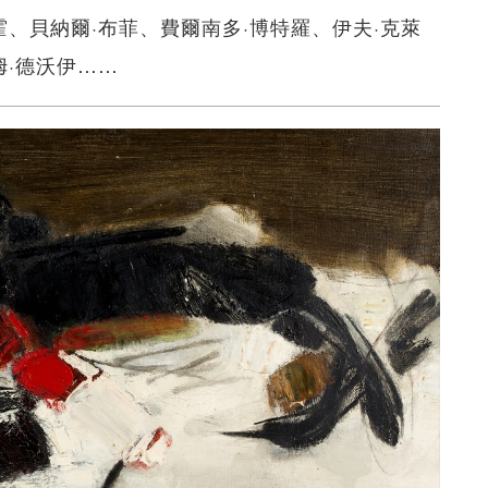
霍、貝納爾·布菲、費爾南多·博特羅、伊夫·克萊
姆·德沃伊……