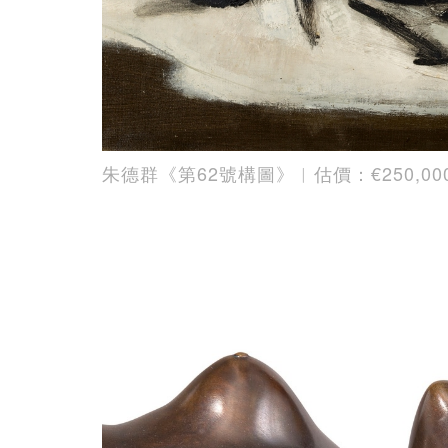
朱德群《第62號構圖》︳估價：€250,000 –