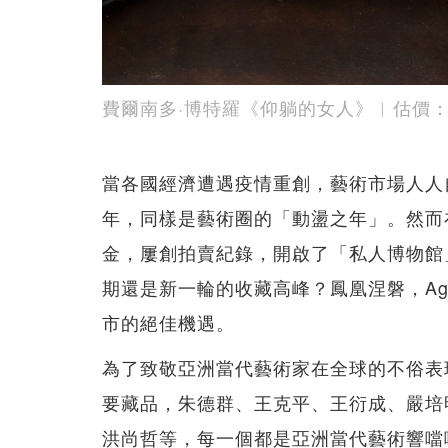
費爾南多·博特羅《仰躺的女人》︳估價：€250,
當各國經濟遭遇疫情重創，藝術市場人人自
年，同樣是藝術圈的「動盪之年」。然而
金，屢創拍賣紀錄，開啟了「私人博物館
期還是新一輪的收藏高峰？鳳凰涅磐，Ag
市的絕佳機遇。
為了致敬亞洲當代藝術家在全球的不俗表
要藏品，朱德群、王克平、王衍成、嚴培
洪尚哲等，每一個都是亞洲當代藝術響噹