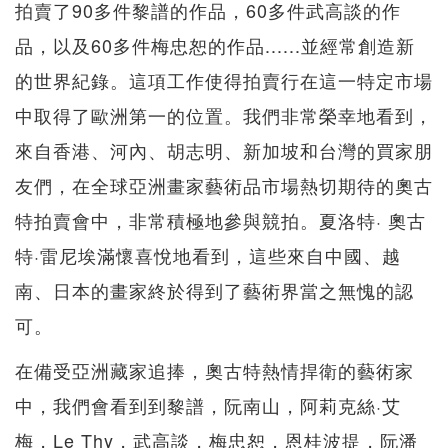
拍賣了90多件黎譜的作品，60多件武高談的作
品，以及60多件梅忠恕的作品......並經常創造新
的世界紀錄。這項工作使得拍賣行在這一特定市場
中取得了歐洲第一的位置。我們非常榮幸地看到，
來自香港、河內、胡志明、新加坡和台灣的買家朋
友們，在全球亞洲畫家藝術品市場熱切期待的奧古
特拍賣會中，非常積極地參與競拍。夏洛特· 奧古
特·雷尼埃滿懷喜悅地看到，這些來自中國、越
南、日本的畫家終於得到了藝術界當之無愧的認
可。
在備受亞洲藏家追捧，奧古特熱情捍衛的藝術家
中，我們會看到到黎譜，阮南山，阿莉克絲·艾
梅，Le Thy，武高談，梅忠恕，恩桂波提，阮潘