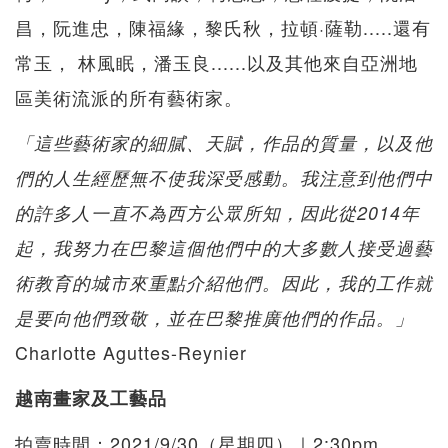
昌，阮進忠，陳福緣，黎氏秋，拉頓·薩勒.....還有
常玉， 林風眠，潘玉良......以及其他來自亞洲地
區美術流派的所有藝術家。
「這些藝術家的細膩、天賦，作品的質量，以及他
們的人生經歷無不使我深受感動。我注意到他們中
的許多人一直不為西方公眾所知，因此從2014年
起，我努力在巴黎這個他們中的大多數人接受過藝
術教育的城市來重點介紹他們。因此，我的工作就
是要向他們致敬，並在巴黎推廣他們的作品。」
Charlotte Aguttes-Reynier
越南畫家及工藝品
拍賣時間：2021/9/30（星期四）｜2:30pm