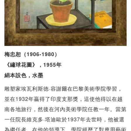
梅忠恕（1906-1980）
《繡球花圖》，1955年
絹本設色，水墨
雕塑家埃瓦利斯德·容謝爾在巴黎美術學院學習，
並在1932年贏得了印度支那獎，這使他得以在越
南各地旅行，然後在河內美術學院任教一年。當第
一任院長維克多·塔迪歐於1937年去世時，他被選
為繼任者。在他的領導下，學院經歷了對應用藝術