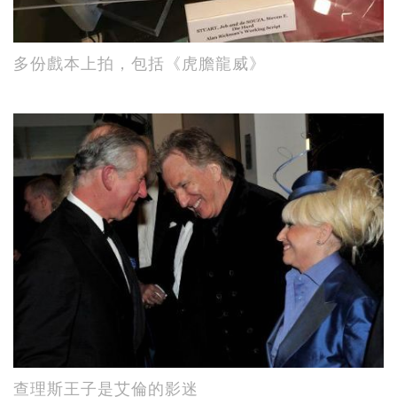
多份戲本上拍，包括《虎膽龍威》
查理斯王子是艾倫的影迷