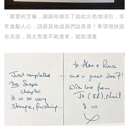
「親愛的艾倫，謝謝你做出了如此出色地演出，非
常激勵人心，請跟其他成員們說恭喜！希望很快跟
你見面，我太害羞不敢過來」妮歌潔曼