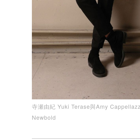
寺瀬由紀 Yuki Terase與Amy Cappe
Newbold