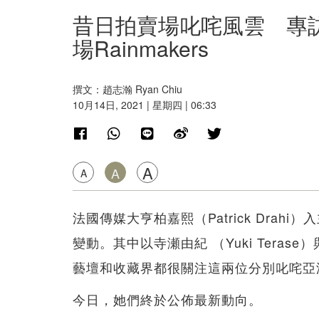
昔日拍賣場叱咤風雲 專
場Rainmakers
撰文：趙志瀚 Ryan Chiu
10月14日, 2021 | 星期四 | 06:33
A
A
A
法國傳媒大亨柏嘉熙（Patrick Dra
變動。其中以寺瀬由紀 （Yuki Terase）
藝壇和收藏界都很關注這兩位分別叱咤亞
今日，她們終於公佈最新動向。