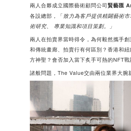
兩人合夥成立國際藝術顧問公司
賢藝匯 Art
各設總部，「
致力為客戶提供精闢藝術市
術研究、 專業知識和項目策劃。」
兩人在拍賣界當時得令，為何毅然攜手創
和傳統畫廊、拍賣行有何區別？香港和紐
方神聖？會否加入當下炙手可熱的NFT戰
諸般問題，The Value交由兩位業界大