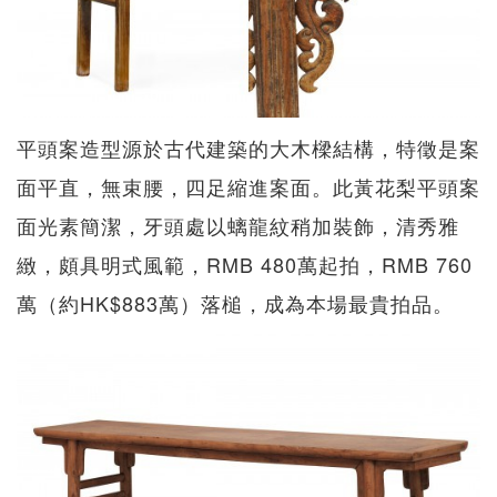
平頭案造型源於古代建築的大木樑結構，特徵是案
面平直，無束腰，四足縮進案面。此黃花梨平頭案
面光素簡潔，牙頭處以螭龍紋稍加裝飾，清秀雅
緻，頗具明式風範，RMB 480萬起拍，RMB 760
萬（約HK$883萬）落槌，成為本場最貴拍品。