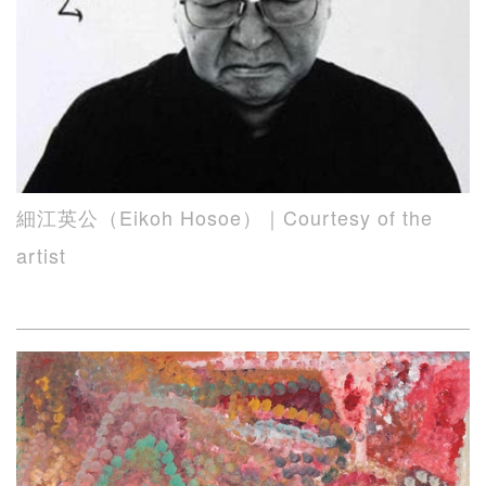
細江英公（Eikoh Hosoe）｜Courtesy of the
artist