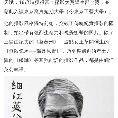
天賦，18歲時獲得富士攝影大賽學生部金獎，並
藉此入讀東京寫真短期大學（今東京工藝大學）。
他的攝影風格獨特前衛，突破了傳統紀實攝影的限
制，拍出帶有強烈生命力和視覺衝擊的照片。除了
三島由紀夫的《薔薇刑》、波點女王草間彌生的
《無限鏡屋──陽具原野》，乃至舞踏創始者土方
巽的《鎌鼬》等耳熟能詳的攝影作品，都是由細江
英公執導。