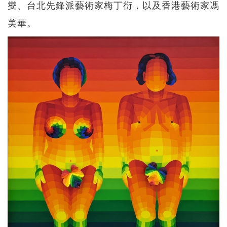
燮、台北先鋒派藝術家梅丁衍，以及香港藝術家馮
美華。