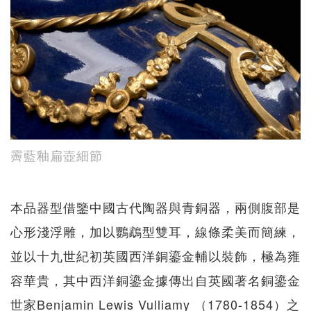
霽藍釉扁壺細節
本品器型借鑒中國古代陶器與青銅器，兩側腹部是
心形淺浮雕，加以鸚鵡型雙耳，線條柔美而簡練，
並以十九世紀初英國西洋銅鎏金輔以裝飾，極為雍
容華貴，其中西洋銅鎏金據傳出自英國著名銅鎏金
世家Benjamin Lewis Vulliamy （1780-1854）之