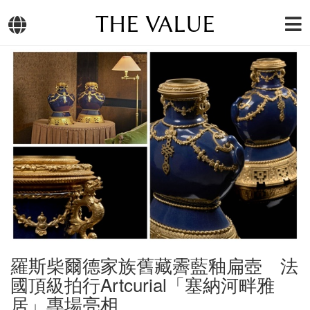
THE VALUE
羅斯柴爾德家族舊藏霽藍釉扁壺 法
國頂級拍行Artcurial「塞納河畔雅
居」專場亮相