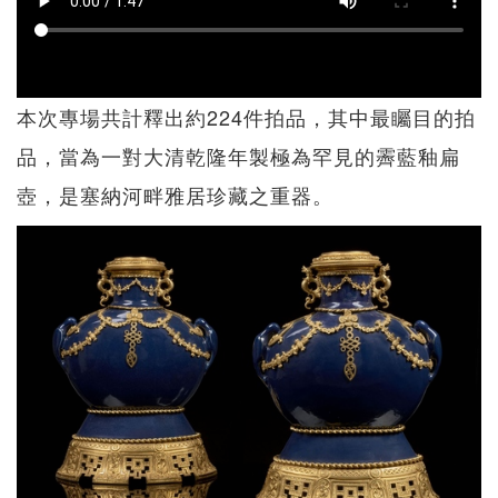
本次專場共計釋出約224件拍品，其中最矚目的拍
品，當為一對大清乾隆年製極為罕見的霽藍釉扁
壺，是塞納河畔雅居珍藏之重器。