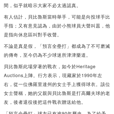
間，似乎就暗示大家不必太過認真。
有人估計，貝比魯斯當時舉手，可能是向投球手比
手指；又有意見認為，由於小熊球員大聲叫囂，他
是指向休息區叫對手收聲。
不論是真是假，「預言全壘打」都成為了不可磨滅
的傳奇，至今仍為不少球迷所津津樂道。
貝比魯斯此場穿著的戰衣，如今於Heritage
Auctions上陣。行方表示，現藏家於1990年左
右，從一位佛羅里達州的女士手上獲得球衣。該位
女士聲稱，她的父親與貝比魯斯是打高爾夫球的老
友，後者退役後把這件戰衣贈送給他。
「預言全壘打」球衣已有逾90年歷史，為了給予