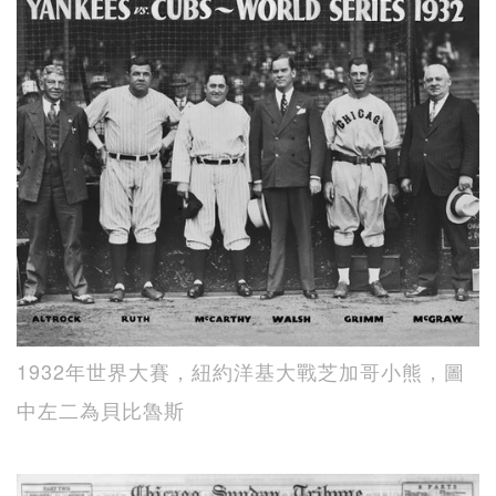
1932年世界大賽，紐約洋基大戰芝加哥小熊，圖
中左二為貝比魯斯