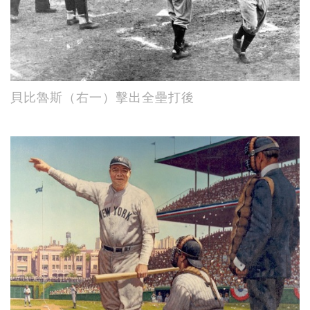
貝比魯斯（右一）擊出全壘打後