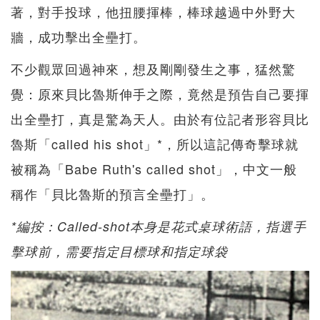
著，對手投球，他扭腰揮棒，棒球越過中外野大
牆，成功擊出全壘打。
不少觀眾回過神來，想及剛剛發生之事，猛然驚
覺：原來貝比魯斯伸手之際，竟然是預告自己要揮
出全壘打，真是驚為天人。由於有位記者形容貝比
魯斯「called his shot」*，所以這記傳奇擊球就
被稱為「Babe Ruth's called shot」，中文一般
稱作「貝比魯斯的預言全壘打」。
*編按：Called-shot本身是花式桌球術語，指選手
擊球前，需要指定目標球和指定球袋