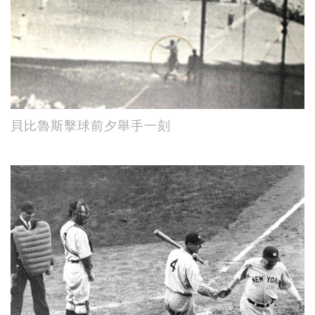
貝比魯斯擊球前夕舉手一刻