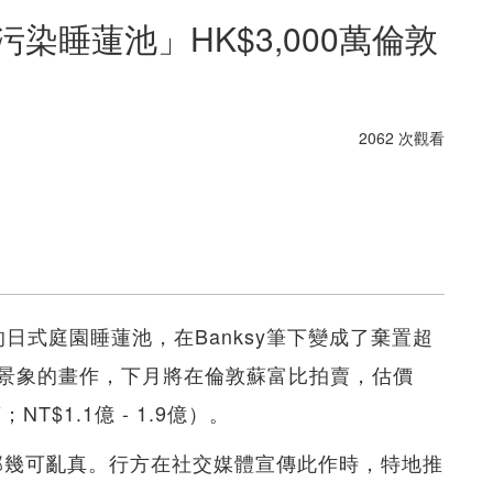
污染睡蓮池」HK$3,000萬倫敦
2062 次觀看
t）的日式庭園睡蓮池，在Banksy筆下變成了棄置超
景象的畫作，下月將在倫敦蘇富比拍賣，估價
0萬；NT$1.1億 - 1.9億）。
局部幾可亂真。行方在社交媒體宣傳此作時，特地推