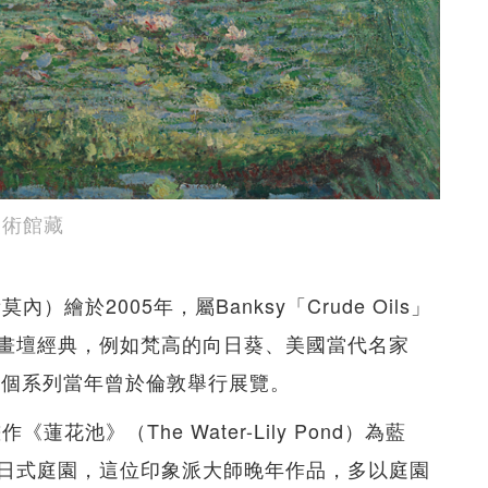
美術館藏
莫內）繪於2005年，屬Banksy「Crude Oils」
畫壇經典，例如梵高的向日葵、美國當代名家
等。整個系列當年曾於倫敦舉行展覽。
花池》（The Water-Lily Pond）為藍
日式庭園，這位印象派大師晚年作品，多以庭園