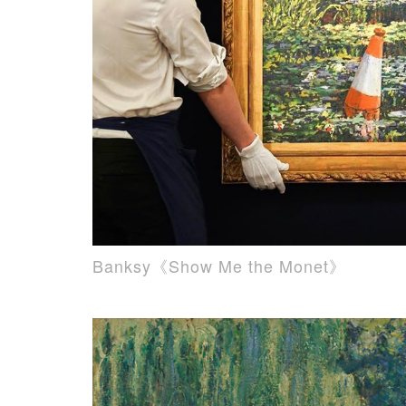
Banksy《Show Me the Monet》