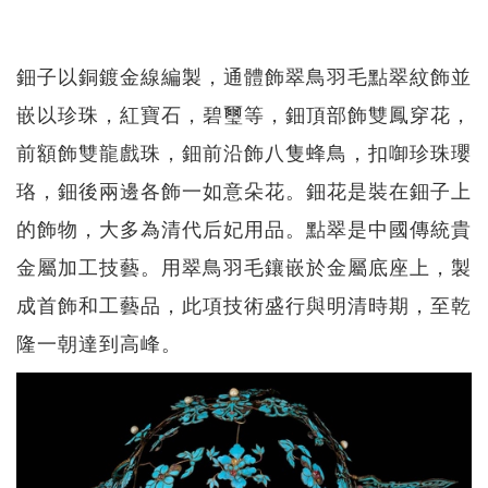
鈿子以銅鍍金線編製，通體飾翠鳥羽毛點翠紋飾並
嵌以珍珠，紅寶石，碧璽等，鈿頂部飾雙鳳穿花，
前額飾雙龍戲珠，鈿前沿飾八隻蜂鳥，扣啣珍珠瓔
珞，鈿後兩邊各飾一如意朵花。鈿花是裝在鈿子上
的飾物，大多為清代后妃用品。點翠是中國傳統貴
金屬加工技藝。用翠鳥羽毛鑲嵌於金屬底座上，製
成首飾和工藝品，此項技術盛行與明清時期，至乾
隆一朝達到高峰。