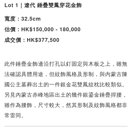
Lot 1｜遼代 錘疊雙鳳穿花金飾
寬度：32.5cm
估價：HK$150,000 - 180,000
成交價：HK$377,500
此件錘疊金飾邊沿打孔以釘固定與木板之上，雖無
法確認具體用途，但紋飾風格及形制，與內蒙古陳
國公主墓葬出土的一件銀金花雙鳳紋枕比較類似。
另見內蒙古赤峰地區出土的幾件銀鎏金錘疊捍腰，
雖作為腰飾，尺寸較大，然其形制及紋飾風格都非
常雷同。