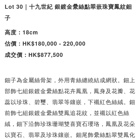
Lot 30｜十九世紀 銀鍍金纍絲點翠嵌珠寶鳳紋鈿
子
高度：18cm
估價：HK$180,000 - 220,000
成交價：HK$877,500
鈿子為金屬絲骨架，外用青絲纏繞結成網狀。鈿上
部飾七組銀鍍金纍絲點花卉鳳凰，鳳身及花瓣、花
蕊以珍珠、碧璽、翡翠等鑲嵌，下襯紅色絲絨。鈿
前飾七組銀鍍金纍絲雙鳳追花紋，並襯以紅色絲
絨，鈿下沿飾珍珠珊瑚雙喜寶石瓔珞，鳳凰及花朵
以寶石、翡翠及珍珠鑲嵌。鈿尾飾纍絲點翠雙鳳化