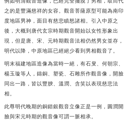
例如明清觀音造像，已經完全擺脫了男相，取而代
之的是豐滿慈祥的女容。觀音菩薩原型可能為南印
度地區男神，面目有慈悲瞋怒諸相。引入中原之
後，大概到唐代玄宗時期觀音開始以女性形象出
現，但是唐、宋、元時期觀音法相仍然男女並存，
明代以降，中原地區已經絕少看到男相觀音了。
明末福建地區造像為當時一絕，有石叟、何朝宗、
楊玉璇等人，鑄銅、塑瓷、石雕所作觀音像，開臉
同出一路，皆以豐腴、溫潤、含笑以表現慈悲法
相。
此尊明代晚期的銅錯銀觀音立像正是一例，圓潤開
臉與宋元時期的觀音像可謂一脈相承。