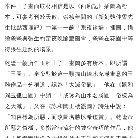
本件山子畫面取材相信是以《西廂記》插圖為粉
本，可参考刊於天啟、崇禎年間的《新刻魏仲雪先
生批點西廂記》中第十一齣「乘夜踰墻」插圖，描
繪鶯鶯與張生約定夜晚踰牆幽會，鶯鶯在花園中等
待張生赴約的場景。
乾隆一朝所作玉雕山子，畫圖多有所本，即所謂
「玉圖」。皇帝對於這一類描山繪水充滿畫意的玉
雕作品十分稱道，認為「大減俗氣」，他在《題和
闐玉孤山圖》中謂：「或琢為山水名勝圖，俗樣為
之大減」，又在《詠和闐玉棲霞圖》詩注中說：
「知俗樣為所惡，而改圖名勝以希鑑賞」。乾隆帝
所惡之俗樣，多指當時流行的鏤空奇巧的作品，他
本人所愛實則多為古樸的仿古玉器和充滿丹青意趣