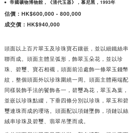
帝國礦物博物館，《清代玉器》，慕尼黑，1993年
估價：HK$600,000 - 800,000
成交價：HK$940,000
頭面以上百片翠玉及珍珠寶石鑲嵌，並以細鐵絲串
聯而成。頭面主體呈弧形，飾翠玉朵花，並以珍
珠、碧璽、寶石相襯，頭面前沿處飾一條翠玉錢幣
紋，整個頭面外以珍珠圍繞一周。頭面主體兩端配
同樣裝飾手法的鬢飾各一，碧璽為花，翠玉為葉，
並嵌以珍珠點綴，下垂四條分別以珍珠，翠玉和碧
璽連珠而成的瓔珞。頭面配以項鏈墜飾，項鏈以絲
絨串珍珠及碧璽、翡翠吊墜而成。