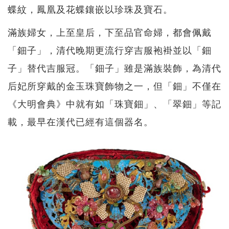
蝶紋，鳳凰及花蝶鑲嵌以珍珠及寶石。
滿族婦女，上至皇后，下至品官命婦，都會佩戴
「鈿子」，清代晚期更流行穿吉服袍褂並以「鈿
子」替代吉服冠。「鈿子」雖是滿族裝飾，為清代
后妃所穿戴的金玉珠寶飾物之一，但「鈿」不僅在
《大明會典》中就有如「珠寶鈿」、「翠鈿」等記
載，最早在漢代已經有這個器名。