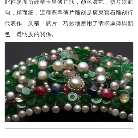
此件頭面所嵌翠玉呈薄片狀，顏色濃艷，切片薄而
勻，精而細，這種翡翠薄片雕刻是廣東寶石雕刻行
代表作，又稱「廣片，巧妙地應用了翡翠厚薄與顏
色、透明度的關係。