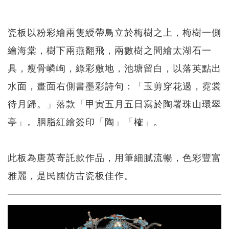
瓷板以粉彩繪兩隻綬帶鳥立於梅樹之上，梅樹一側
繪海棠，樹下兩燕翻飛，兩數樹之間繪太湖石一
具，瘦骨嶙峋，綠彩敷地，池塘留白，以落英點出
水面，畫面右側書墨彩詩句：「玉剪穿花過，霓裳
待月歸。」落款「甲寅五月五日寫於陶署珠山環翠
亭」。胭脂紅繪簽印「陶」「榷」。
此板為唐英寄託款作品，用筆細膩流暢，色彩豐富
雅麗，是民國仿古瓷板佳作。