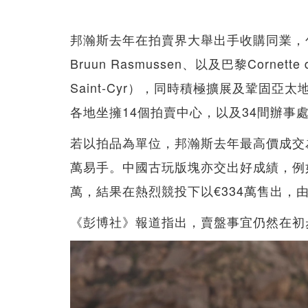
邦瀚斯去年在拍賣界大舉出手收購同業，包括瑞
Bruun Rasmussen、以及巴黎Cornette d
Saint-Cyr），同時積極擴展及鞏固
各地坐擁14個拍賣中心，以及34間辦事
若以拍品為單位，邦瀚斯去年最高價成交為一輛1
萬易手。中國古玩版塊亦交出好成績，例
萬，結果在熱烈競投下以€334萬售出，
《彭博社》報道指出，賣盤事宜仍然在初