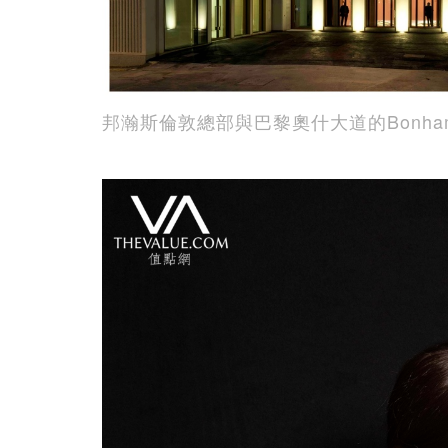
邦瀚斯倫敦總部與巴黎奧什大道的Bonhams Cor