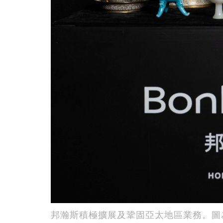
邦瀚斯積極擴展及鞏固亞太地區業務。圖為邦瀚