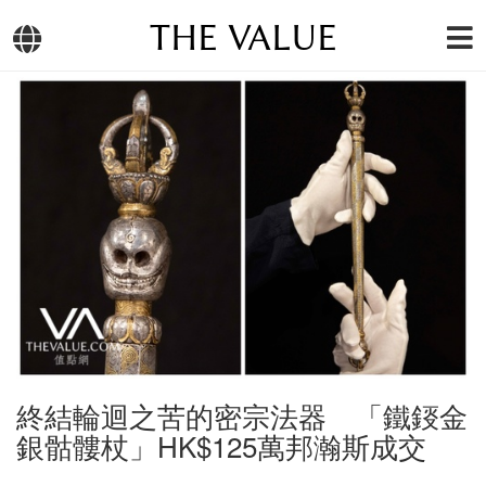
THE VALUE
終結輪迴之苦的密宗法器 「鐵鋄金
銀骷髏杖」HK$125萬邦瀚斯成交