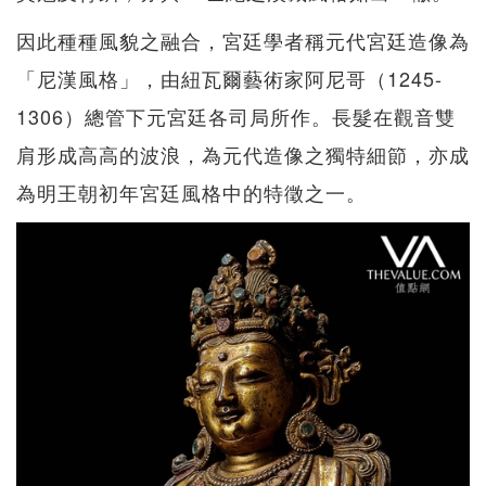
因此種種風貌之融合，宮廷學者稱元代宮廷造像為
「尼漢風格」，由紐瓦爾藝術家阿尼哥（1245-
1306）總管下元宮廷各司局所作。長髮在觀音雙
肩形成高高的波浪，為元代造像之獨特細節，亦成
為明王朝初年宮廷風格中的特徵之一。