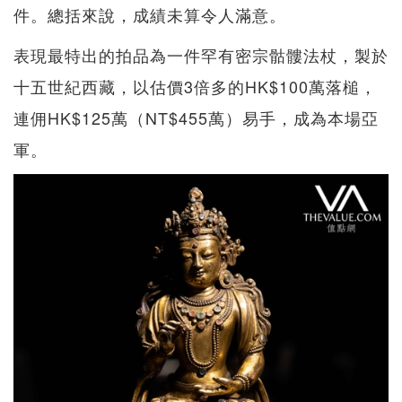
件。總括來說，成績未算令人滿意。
表現最特出的拍品為一件罕有密宗骷髏法杖，製於
十五世紀西藏，以估價3倍多的HK$100萬落槌，
連佣HK$125萬（NT$455萬）易手，成為本場亞
軍。