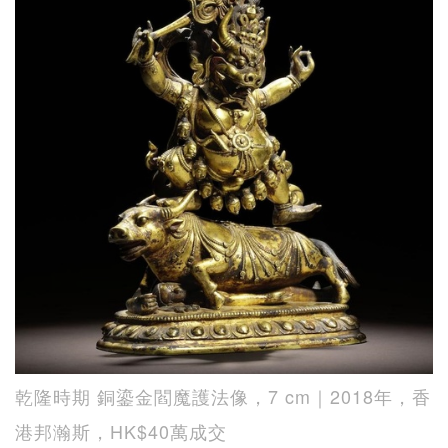
乾隆時期 銅鎏金閻魔護法像，7 cm｜2018年，香
港邦瀚斯，HK$40萬成交