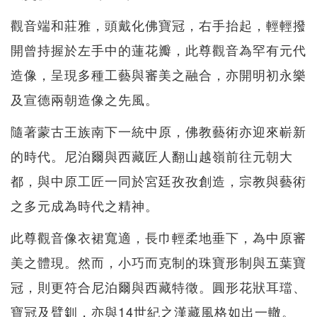
觀音端和莊雅，頭戴化佛寶冠，右手抬起，輕輕撥
開曾持握於左手中的蓮花瓣，此尊觀音為罕有元代
造像，呈現多種工藝與審美之融合，亦開明初永樂
及宣德兩朝造像之先風。
隨著蒙古王族南下一統中原，佛教藝術亦迎來嶄新
的時代。尼泊爾與西藏匠人翻山越嶺前往元朝大
都，與中原工匠一同於宮廷孜孜創造，宗教與藝術
之多元成為時代之精神。
此尊觀音像衣裙寬適，長巾輕柔地垂下，為中原審
美之體現。然而，小巧而克制的珠寶形制與五葉寶
冠，則更符合尼泊爾與西藏特徵。圓形花狀耳璫、
寶冠及臂釧，亦與14世紀之漢藏風格如出一轍。