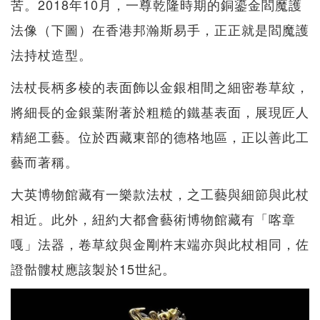
苦。2018年10月，一尊乾隆時期的銅鎏金閻魔護
法像（下圖）在香港邦瀚斯易手，正正就是閻魔護
法持杖造型。
法杖長柄多棱的表面飾以金銀相間之細密卷草紋，
將細長的金銀葉附著於粗糙的鐵基表面，展現匠人
精絕工藝。位於西藏東部的德格地區，正以善此工
藝而著稱。
大英博物館藏有一樂款法杖，之工藝與細節與此杖
相近。此外，紐約大都會藝術博物館藏有「喀章
嘎」法器，卷草紋與金剛杵末端亦與此杖相同，佐
證骷髏杖應該製於15世紀。