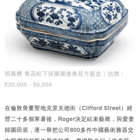
明萬曆 青花松下採藥圖倭角長方蓋盒｜估價：
£30,000 - 50,000
在倫敦骨董聖地克里夫德街（Clifford Street）經
營二十多個寒暑後，Roger決定結束藝廊，與愛妻
歸園田居，逐一舉把公司800多件中國藝術雅器交