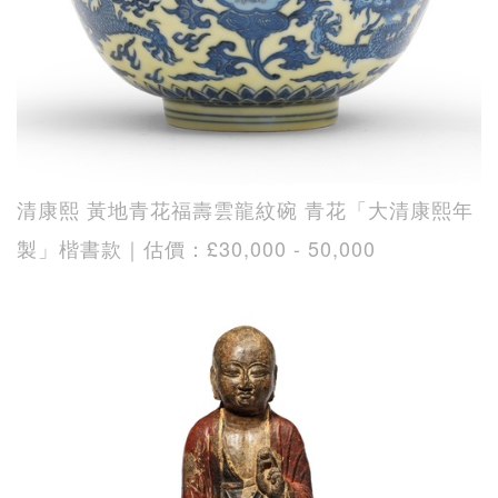
清康熙 黃地青花福壽雲龍紋碗 青花「大清康熙年
製」楷書款｜估價：£30,000 - 50,000