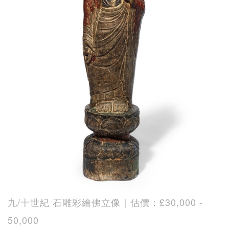
九/十世紀 石雕彩繪佛立像｜估價：£30,000 -
50,000