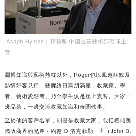
Asaph Hyman｜邦瀚斯 中國古董藝術部環球主
管
淵博知識與藝術熱枕以外，Roger也以風趣幽默及
熱情好客見稱，藝廊終日高朋滿座，收藏家、學
者、藝術愛好者、乃至學生俱是座上賓客。大家一
邊品茶，一邊交流收藏知識和奇聞軼事。
至於他的客戶名單，則盡是收藏大家，包括權傾美
國政商界的兄弟 - 約翰·D·洛克菲勒三世（John D.