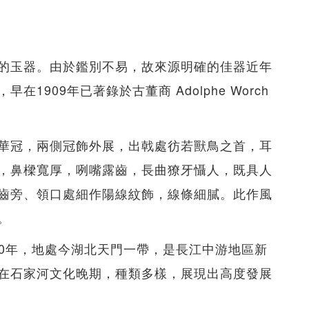
的玉器。由於鑑別不易，故來源明確的佳器近年
909年已著錄於古董商 Adolphe Worch
華冠，兩側冠飾外展，出戟處彷若獸鳥之首，耳
，鼻樑寬厚，咧嘴露齒，長曲獠牙懾人，既具人
齒旁、領口處細作陽線紋飾，線條細膩。此作風
。
000年，地處今湖北天門一帶，是長江中游地區新
在石家河文化晚期，種類多樣，展現出高度發展