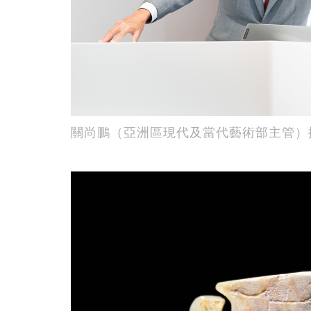
關尚鵬（亞洲區現代及當代藝術部主管）