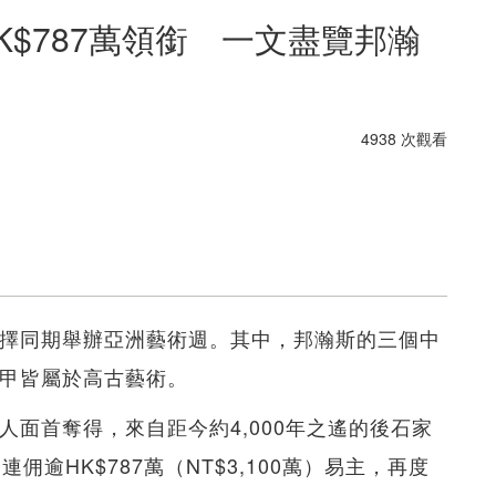
HK$787萬領銜 一文盡覽邦瀚
4938 次觀看
選擇同期舉辦亞洲藝術週。其中，邦瀚斯的三個中
三甲皆屬於高古藝術。
神人面首奪得，來自距今約4,000年之遙的後石家
佣逾HK$787萬（NT$3,100萬）易主，再度