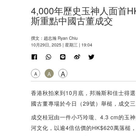
4,000年歷史玉神人面首
斯重點中國古董成交
撰文：趙志瀚 Ryan Chiu
10月29日, 2025 | 星期三 | 19:04
A
A
A
香港秋拍來到10月底，邦瀚斯和佳士得
國古董專場於今日（29號）舉槌，成交
成交桂冠由一件小巧玲瓏、4.3 cm的玉
河文化，以逾4倍估價的HK$620萬落槌，連