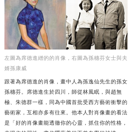
左圖為席德進繒的的肖像，右圖為孫穗芬女士與夫
婿孫康威
跟著為席德進的肖像，畫中人為孫逸仙先生的孫女
孫穗芬。席德進生於四川，師從林風眠，與趙無
極、朱德群一樣，同為中國首批受西方藝術衝擊的
藝術家，互相亦多有往來。他本人對肖像畫的看法
是「好的肖像畫能透徹你的心靈，抓住你的性格，