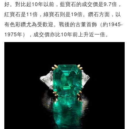
好。對比起10年以前，藍寶石的成交價是9.7倍，
紅寶石是11倍，綠寶石則是19倍。鑽石方面，以
有色彩鑽尤為受歡迎。戰後的古董首飾（約1945-
1975年），成交價亦比10年前上升近一倍。