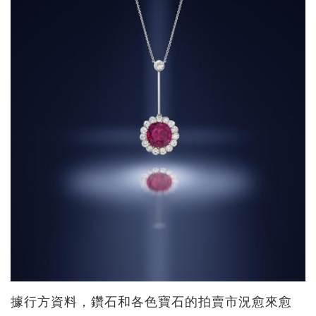
據行方資料，鑽石和各色寶石的拍賣市況愈來愈