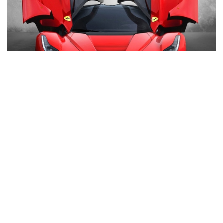
Auctions News 拍賣新聞
限量超跑LaFerrari RMB 3,960萬稱霸
上海匡時秋拍
接近9年前