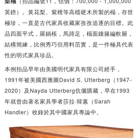
（拍品編號11，估價：700,000 - 1,000,000
梨榻
英鎊）。黃花梨、紫檀等高檔硬木所製的榻，存世
極珍，一直是古代家具收藏家孜孜追逐的目標。此
品四面平式，羅鍋棖，馬蹄足，榻面鑲籐編軟屜，
結構簡練，比例秀巧但用料茁實，是一件極具代表
性的明式家具珍品。
本例拍品早年由美國明代家具有限公司經手，
1991年被美國西雅圖David S. Utterberg（1947-
2020）及Nayda Utterberg伉儷購藏，早在1993
年就曾由著名家具學者莎拉·韓蕙（Sarah
Handler）收錄於其中國家具專論中。