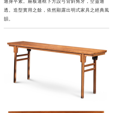
通身平素。屜板邊框下方設弓背斜角牙，空靈通
透。造型實用之餘，依然顯露出明式家具之經典風
韻。