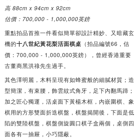
高 88cm x 94cm x 92cm
估價：700,000 - 1,000,000英鎊
重點拍品首推一件看似簡單卻設計精妙、又暗藏玄
機的
（拍品編號66，估
十八世紀黃花梨活面棋桌
價：700,000 - 1,000,000英鎊），曾經香港重要
古董商黑洪祿先生過手。
其色澤明麗，木料呈現有如蜂蜜般的細膩材質；造
型簡潔，有束腰，飾雲紋式角牙，足下內翻馬蹄；
加之匠心獨運，活桌面下黃楊木框，內嵌圍棋、象
棋用的方形雙面折迭棋盤，棋盤揭開後，下面是低
陷的雙陸棋盤，棋盤側旋圓口棋子盒兩個，桌側四
面各有一抽屜，小巧隱蔽。