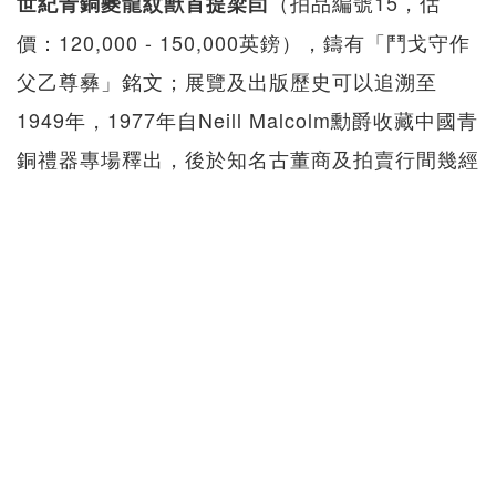
（拍品編號15，估
世紀青銅夔龍紋獸首提梁卣
價：120,000 - 150,000英鎊），鑄有「鬥戈守作
父乙尊彝」銘文；展覽及出版歷史可以追溯至
1949年，1977年自Neill Malcolm勳爵收藏中國青
銅禮器專場釋出，後於知名古董商及拍賣行間幾經
流轉，傳承至今。