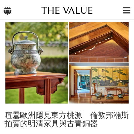
THE VALUE
喧囂歐洲隱見東方桃源 倫敦邦瀚斯
拍賣的明清家具與古青銅器