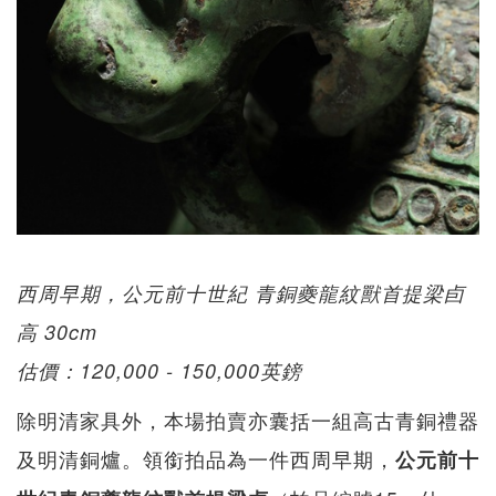
西周早期，公元前十世紀 青銅夔龍紋獸首提梁卣
高 30cm
估價：120,000 - 150,000英鎊
除明清家具外，本場拍賣亦囊括一組高古青銅禮器
及明清銅爐。領銜拍品為一件西周早期，
公元前十