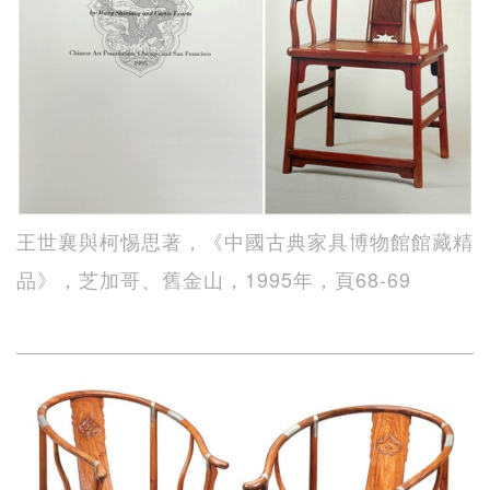
王世襄與柯惕思著，《中國古典家具博物館館藏精
品》，芝加哥、舊金山，1995年，頁68-69