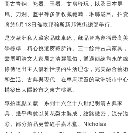
高古青銅、瓷器、玉器、文房珍玩，以及日本屏
風、刀劍、盔甲等多個收藏範疇，琳瑯滿目。拍賣
將於5月13日倫敦邦瀚斯新邦德街總部舉行。
是次歐洲私人藏家品味卓絕，藏品皆為遵循最高美
學標準，精心挑選庋藏所得。三十餘件古典家具，
盡展明清文人家居之清麗脫俗，通過簡練雋永的線
條傳達出主人優雅恬淡的生活理念，完美融合藝術
和生活、古典與現代，在車馬喧囂的歐洲城市中心
構築出大隱於市之東方桃源。
專拍重點呈獻一系列十六至十八世紀明清古典家
具，幾乎盡數以黃花梨木製成，紋路緻密，流光溢
彩。部分拍品更曾經手嘉木堂、Nicholas