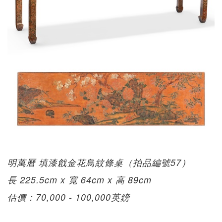
明萬曆 填漆戧金花鳥紋條桌（拍品編號57）
長 225.5cm x 寬 64cm x 高 89cm
估價：70,000 - 100,000英鎊