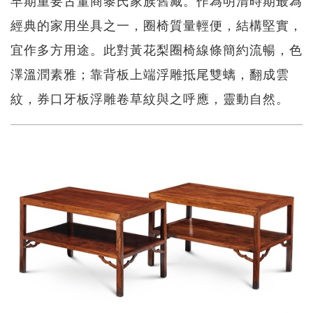
經典的家用坐具之一，圈椅質量輕便，結構堅實，
宜作多方用途。此對黃花梨圈椅線條簡約流暢，色
澤溫潤素雅；靠背板上端浮雕抵尾雙螭，翻成雲
紋，券口牙板浮雕卷草​​紋與之呼應，靈動自然。