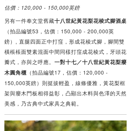
估價：120,000 - 150,000英鎊
另有一件奉文堂舊藏
十八世紀黃花梨花棱式腳酒桌
（拍品編號53，估價：150,000 - 200,000英
鎊）, 直腿四面正中打窪，形成花棱式腳，腳間雙
橫棖棖面雙素混面中間同樣打窪成花棱式，牙頭花
瓣式，亦與之呼應。
一對十七／十八世紀黃花梨癭
（拍品編號17，估價：120,000 -
木圓角櫃
150,000英鎊）則挺拔輕盈，線條優雅，黃花梨框
架與癭木門板相得益彰，凸顯出木料與色澤的天然
美感，乃古典中式家具之典範。