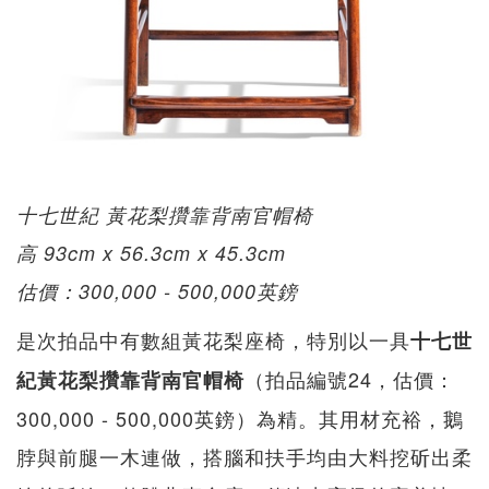
十七世紀 黃花梨攢靠背南官帽椅
高 93cm x 56.3cm x 45.3cm
估價：300,000 - 500,000英鎊
是次拍品中有數組黃花梨座椅，特別以一具
十七世
（拍品編號24，估價：
紀黃花梨攢靠背南官帽椅
300,000 - 500,000英鎊）為精。其用材充裕，鵝
脖與前腿一木連做，搭腦和扶手均由大料挖斫出柔