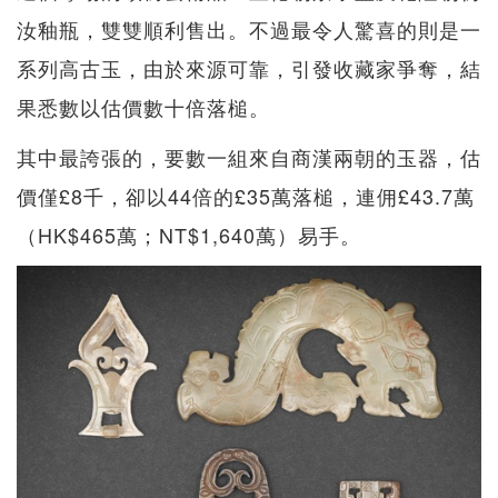
汝釉瓶，雙雙順利售出。不過最令人驚喜的則是一
系列高古玉，由於來源可靠，引發收藏家爭奪，結
果悉數以估價數十倍落槌。
其中最誇張的，要數一組來自商漢兩朝的玉器，估
價僅£8千，卻以44倍的£35萬落槌，連佣£43.7萬
（HK$465萬；NT$1,640萬）易手。