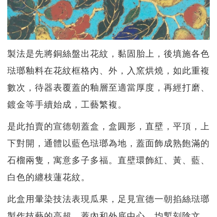
製法是先將銅絲盤出花紋，黏固胎上，後填施各色
琺瑯釉料在花紋框格內、外，入窯烘燒，如此重複
數次，待器表覆蓋的釉層至適當厚度，再經打磨、
鍍金等手續始成，工藝繁複。
是此拍賣的宣德朝蓋盒，盒圓形，直壁，平頂，上
下對開，通體以藍色琺瑯為地，蓋面飾成熟飽滿的
石榴兩隻，寓意多子多福。直壁環飾紅、黃、藍、
白色的纏枝蓮花紋。
此盒用暈染技法表現瓜果，足見宣德一朝掐絲琺瑯
製作技藝的高超。蓋內和外底中心，均鏨刻陰文