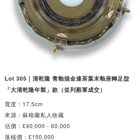
Lot 305｜清乾隆 青釉描金連茶葉末釉座轉足盌
「大清乾隆年製」款（並列殿軍成交）
寬度：17.5cm
來源：蘇格蘭私人收藏
估價：£40,000 - 60,000
落槌價：£150,000