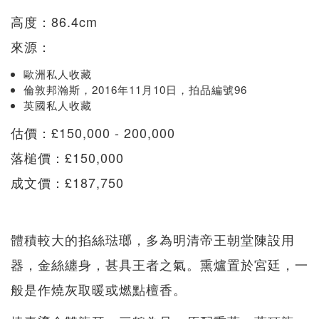
高度：86.4cm
來源：
歐洲私人收藏
倫敦邦瀚斯，2016年11月10日，拍品編號96
英國私人收藏
估價：£150,000 - 200,000
落槌價：£150,000
成文價：£187,750
體積較大的掐絲琺瑯，多為明清帝王朝堂陳設用
器，金絲纏身，甚具王者之氣。熏爐置於宮廷，一
般是作燒灰取暖或燃點檀香。