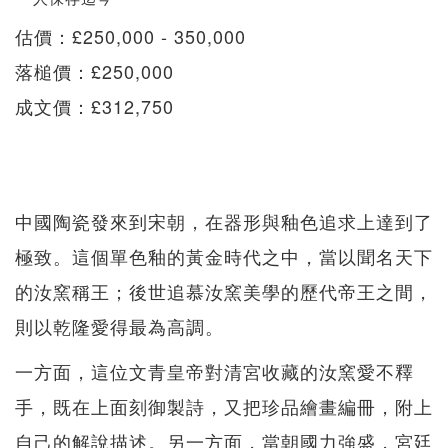
估價：£250,000 - 350,000
落槌價：£250,000
成文價：£312,750
中國陶瓷發來到宋朝，在器形與釉色追求上達到了
極致。這個單色釉的黃金時代之中，當以聞名天下
的汝窯稱王；後世追慕汝窯美學的歷代帝王之間，
則以乾隆愛得最為高調。
一方面，這位文青皇帝對清宮收藏的汝窯愛不釋
手，既在上面刻御製詩，又把珍品繪畫編冊，附上
自己的解說描述。另一方面，當朝國力強盛，宮廷