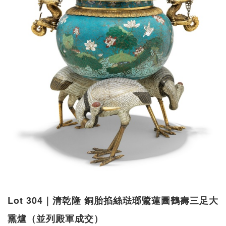
Lot 304｜清乾隆 銅胎掐絲琺瑯鷺蓮圖鶴壽三足大
熏爐（並列殿軍成交）