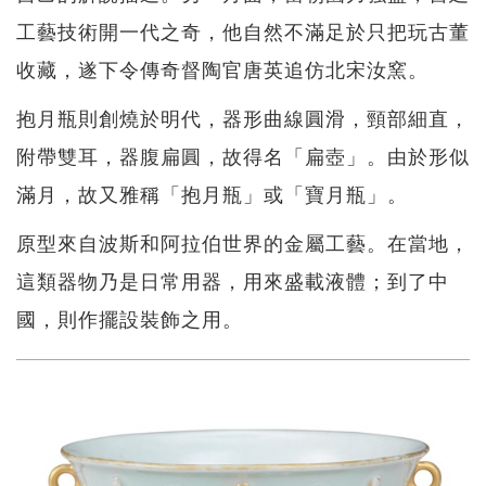
工藝技術開一代之奇，他自然不滿足於只把玩古董
收藏，遂下令傳奇督陶官唐英追仿北宋汝窯。
抱月瓶則創燒於明代，器形曲線圓滑，頸部細直，
附帶雙耳，器腹扁圓，故得名「扁壺」。由於形似
滿月，故又雅稱「抱月瓶」或「寶月瓶」。
原型來自波斯和阿拉伯世界的金屬工藝。在當地，
這類器物乃是日常用器，用來盛載液體；到了中
國，則作擺設裝飾之用。