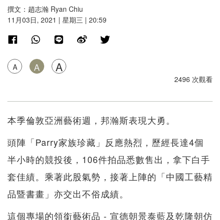
撰文：趙志瀚 Ryan Chiu
11月03日, 2021 | 星期三 | 20:59
A
A
A
2496 次觀看
本季倫敦亞洲藝術週，邦瀚斯表現大勇。
頭陣「Parry家族珍藏」反應熱烈，歷經長達4個
半小時的競投後，106件拍品悉數售出，拿下白手
套佳績。乘著此股氣勢，接著上陣的「中國工藝精
品暨書畫」亦交出不俗成績。
這個專場的領銜藝術品 - 宣德朝景泰藍及乾隆朝仿