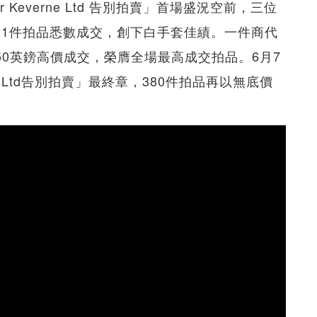
 Keverne Ltd 告別拍賣」首場盛況空前，三位
21件拍品悉數成交，創下白手套佳績。一件商代
750英鎊高價成交，榮膺全場最高成交拍品。6月7
ne Ltd告別拍賣」最終章，380件拍品再以無底價