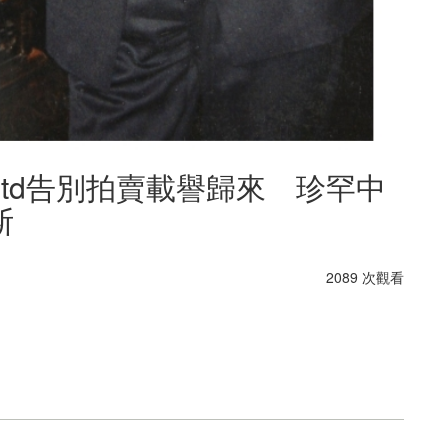
ne Ltd告別拍賣載譽歸來 珍罕中
斯
2089 次觀看