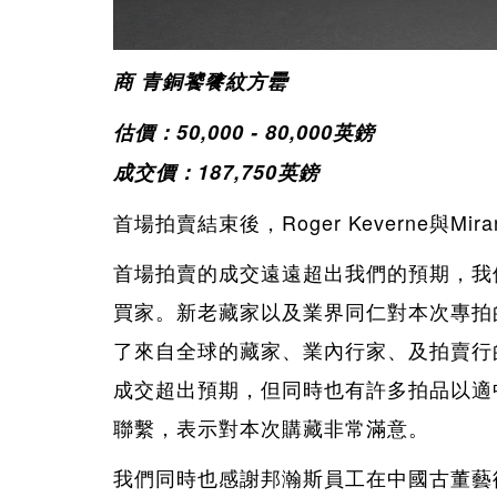
商
青銅饕餮紋方罍
估價：
50,000 - 80,000
英鎊
成交價：187,750
英鎊
首場拍賣結束後，
Roger Keverne
與
Mira
首場拍賣的成交遠遠超出我們的預期，我
買家。新老藏家以及業界同仁對本次專拍
了來自全球的藏家、業內行家、及拍賣行
成交超出預期，但同時也有許多拍品以適
聯繫，表示對本次購藏非常滿意。
我們同時也感謝邦瀚斯員工在中國古董藝