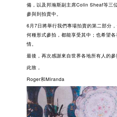
備，以及邦瀚斯副主席
Colin Sheaf
等三
參與到拍賣中。
6
月
7
日將舉行我們專場拍賣的第二部分，
何種形式參拍，都能享受其中；也希望各
情。
最後，再次感謝來自世界各地所有人的參
此致，
Roger
和
Miranda