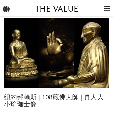
THE VALUE
紐約邦瀚斯 | 108藏佛大師 | 真人大
小瑜珈士像