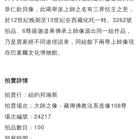
恭仁欽貝像，此噶舉派上師之名有三界怙主之意，
於12世紀晚期至13世紀在西藏叱吒一時。3262號
拍品、6尊薩迦道果傳承上師像源出同一組作品，
乃是賣家經不同途徑請來，同組餘下兩尊上師像現
存巴素爾文化博物館。
拍賣詳情
拍賣行：紐約邦瀚斯
拍賣場次：大師之像 - 藏傳佛教法系造像108尊
場次編號：24217
拍品數目：100
預展時間：