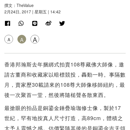
撰文：TheValue
2月24日, 2017 | 星期五 | 14:42
A
A
A
香港邦瀚斯去年捆綁式拍賣108尊藏佛大師像，邀
請古董商和收藏家以暗標競投，轟動一時。事隔數
月，賣家歷30載請來的108尊大師像移師紐約，最
後一次聚首一堂，然後將隨槌聲各散東西。
最搶眼的拍品是銅鎏金錘疊瑜珈修士像，製於17
世紀，罕有地按真人尺寸打造，高89cm，體積之
大予人震憾之感。估價緊隨其後的是銅鎏金吉天頌