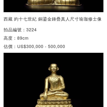
西藏 約十七世紀 銅鎏金錘疊真人尺寸瑜珈修士像
拍品編號：3224
高度：89cm
估價：US$300,000 - 500,000