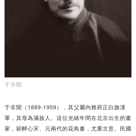
于非闇
于非闇（1889-1959），其父屬內務府正白旗漢
軍，其母為滿族人。這位光緒年間在北京出生的畫
家，卻醉心宋、元兩代的花鳥畫，尤重古意。民國