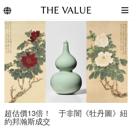
THE VALUE
超估價13倍！ 于非闇《牡丹圖》紐
約邦瀚斯成交