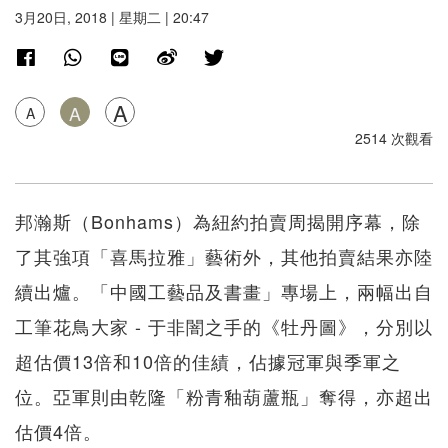
3月20日, 2018 | 星期二 | 20:47
A
A
A
2514 次觀看
邦瀚斯（Bonhams）為紐約拍賣周揭開序幕，除
了其強項「喜馬拉雅」藝術外，其他拍賣結果亦陸
續出爐。「中國工藝品及書畫」專場上，兩幅出自
工筆花鳥大家 - 于非闇之手的《牡丹圖》，分別以
超估價13倍和10倍的佳績，佔據冠軍與季軍之
位。亞軍則由乾隆「粉青釉葫蘆瓶」奪得，亦超出
估價4倍。