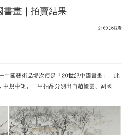
國書畫｜拍賣結果
2189 次觀看
一中國藝術品場次便是「20世紀中國書畫」。此
3萬，中規中矩。三甲拍品分別出自趙望雲、劉國