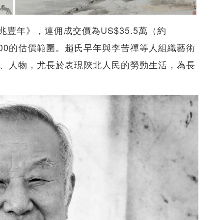
雪兆豐年》，連佣成交價為US$35.5萬（約
 40,000的估價範圍。趙氏早年與李苦禪等人組織藝術
水、人物，尤長於表現陝北人民的勞動生活，為長