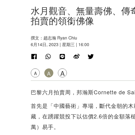
水月觀音、無量壽佛、傳
拍賣的領銜佛像
撰文：趙志瀚 Ryan Chiu
6月14日, 2023 | 星期三 | 16:00
A
A
A
巴黎六月拍賣周，邦瀚斯Cornette de S
首先是「中國藝術」專場，斷代金朝的木雕
藏，在踴躍競投下以估價2.6倍的金額落槌，連佣
萬）易手。