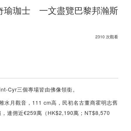
奇瑜珈士 一文盡覽巴黎邦瀚斯
2310 次觀看
aint-Cyr三個專場皆由佛像領銜。
水月觀音，111 cm高，民初名古董商霍明志舊
近€259萬（HK$2,190萬；NT$8,570