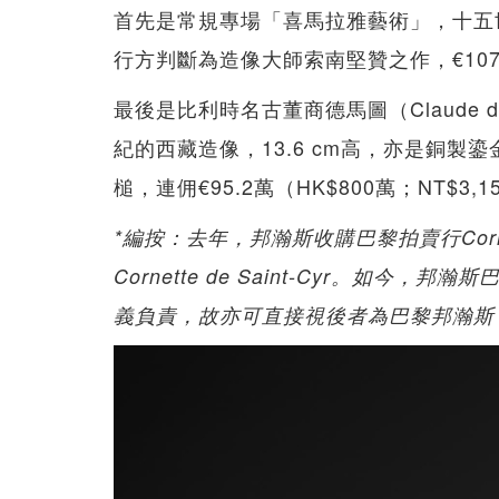
首先是常規專場「喜馬拉雅藝術」，十五世
行方判斷為造像大師索南堅贊之作，€107萬
最後是比利時名古董商德馬圖（Claude d
紀的西藏造像，13.6 cm高，亦是銅
槌，連佣€95.2萬（HK$800萬；NT$3,
*編按：去年，邦瀚斯收購巴黎拍賣行Cornet
Cornette de Saint-Cyr。如今，邦瀚斯
義負責，故亦可直接視後者為巴黎邦瀚斯