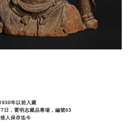
1930年以前入藏
15-17日，霍明志藏品專場，編號63
由後人保存迄今