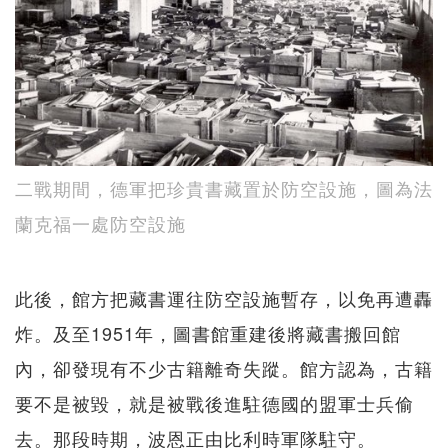
二戰期間，德軍把珍貴書藏置於防空設施，圖為法
蘭克福一處防空設施
此後，館方把藏書運往防空設施暫存，以免再遭轟
炸。及至1951年，圖書館重建後將藏書搬回館
內，卻發現有不少古籍離奇失蹤。館方認為，古籍
要不是被毀，就是被戰後進駐德國的盟軍士兵偷
去。那段時期，波恩正由比利時軍隊駐守。