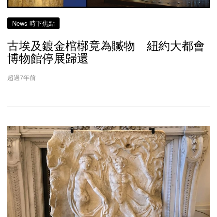
News 時下焦點
古埃及鍍金棺槨竟為贓物 紐約大都會
博物館停展歸還
超過7年前