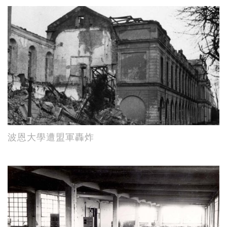
波恩大學遭盟軍轟炸