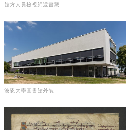
館方人員檢視歸還書藏
波恩大學圖書館外貌