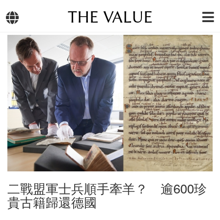
THE VALUE
二戰盟軍士兵順手牽羊？ 逾600珍
貴古籍歸還德國