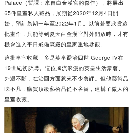
Palace（暫譯：來自白金漢宮的傑作），將展出
65件皇室私人藏品，展期從2020年12月4日開
始，預計為期一年至2022年1月。以前若要欣賞這
批畫作，只能等到夏天白金漢宮對外開放時，才有
機會進入平日戒備森嚴的皇家重地參觀。
這批皇室收藏，多是英皇喬治四世 George IV在
19世紀初所購。這位風流浪漫的英皇生活豪奢、
外遇不斷，在治國方面惹來不少負評。但他藝術品
味不凡，購買頂級藝術品從不吝嗇，建構了傲人的
皇室收藏。