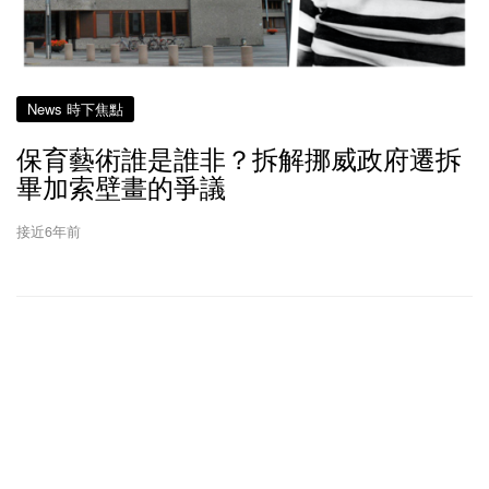
News 時下焦點
保育藝術誰是誰非？拆解挪威政府遷拆
畢加索壁畫的爭議
接近6年前