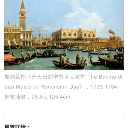
加納萊托《升天日的聖馬可大教堂 The Bacino di
San Marco on Ascension Day》，1733-1734，
畫布油畫，76.8 x 125.4cm
展覽詳情：