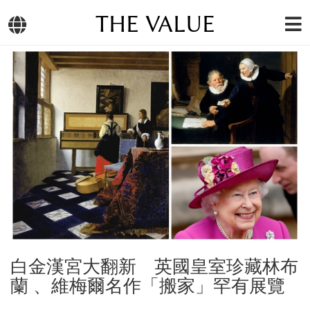
THE VALUE
白金漢宮大翻新 英國皇室珍藏林布
蘭 、維梅爾名作「搬家」罕有展覽