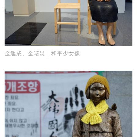
金運成、金曙炅｜和平少女像