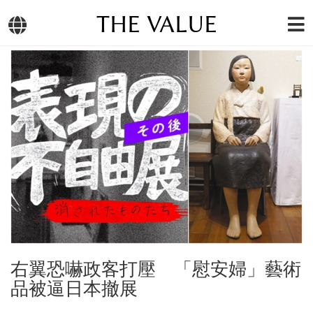
THE VALUE
右翼恐嚇政客打壓 「慰安婦」藝術
品被逼日本撤展