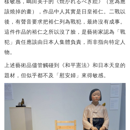
樣敏感，嶋田美子的《焼かれるべき絵》（意為應
該燒掉的畫），作品中人其實是日皇裕仁。二戰以
後，有聲音要求把裕仁列為戰犯，最終沒有成事。
這件作品的裕仁之所以沒了臉，是藝術家認為「戰
犯」責任應該由日本人集體負責，而非指向特定人
物。
上述藝術品儘管觸碰到《和平憲法》和日本天皇的
題材，但似乎都不及「慰安婦」來得敏感。