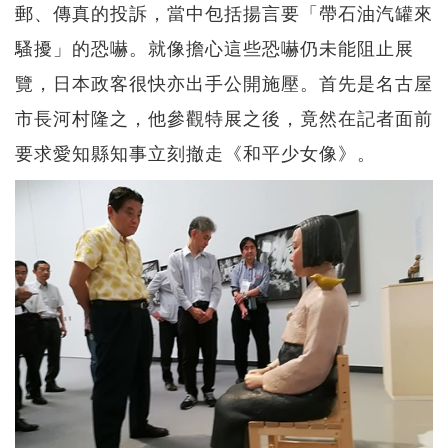
郵、傳真的投訴，當中包括揚言要「帶石油汽罐來
騷擾」的恐嚇。就像擔心這些恐嚇仍未能阻止展
覽，日本政客很快亦出手公開施壓。首先是名古屋
市長河村隆之，他參觀特展之後，竟然在記者面前
要求愛知縣知事立刻撤走《和平少女像》。