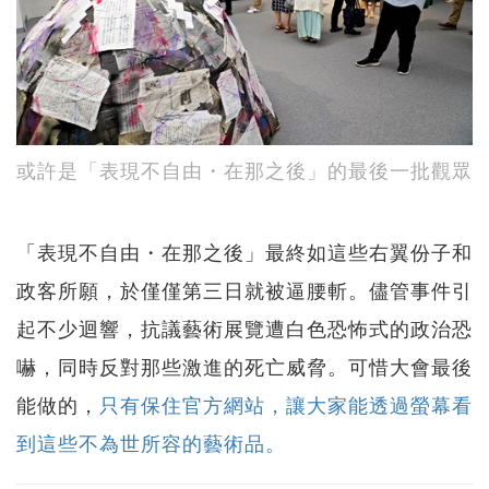
或許是「表現不自由・在那之後」的最後一批觀眾
「表現不自由・在那之後」最終如這些右翼份子和
政客所願，於僅僅第三日就被逼腰斬。儘管事件引
起不少迴響，抗議藝術展覽遭白色恐怖式的政治恐
嚇，同時反對那些激進的死亡威脅。可惜大會最後
能做的，
只有保住官方網站，讓大家能透過螢幕看
到這些不為世所容的藝術品。