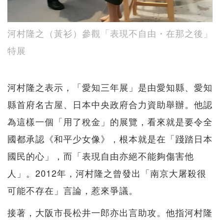
河村隆之（黃衫）參觀「表現不自由・在那之後」
特展
河村隆之表示，「愛知三年展」是由愛知縣、愛知
縣首府名古屋、日本中央政府合力資助舉辦。他認
為這樣一個「用了稅金」的展覽，看來就是要令全
國都承認《和平少女像》，根本就是在「踐踏日本
國民的心」，而「表現自由亦絕不能夠傷害他
人」。2012年，河村隆之曾發出「南京大屠殺很
可能不存在」言論，惹來爭議。
接著，大阪市長松井一郎亦出言助攻。他指河村隆