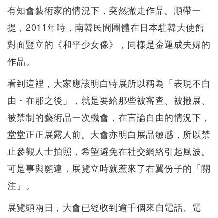
有知會藝術家的情況下，突然撤走作品。順帶一
提，2011年時，南韓民間團體在日本駐韓大使館
對面豎立的《和平少女像》，同樣是金運成夫婦的
作品。
看到這裡，大家應該明白特展所以稱為「表現不自
由・在那之後」，就是要給那些被審查、被撤展、
被禁制的藝術品一次機會，在言論自由的情況下，
堂堂正正展露人前。大會亦明白展品敏感，所以禁
止參觀人士拍照，希望避免在社交網絡引起風波。
可是事與願違，展覽立時就惹來了右翼份子的「關
注」。
展覽頭兩日，大會已經收到逾千個來自電話、電