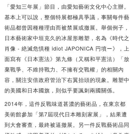
「愛知三年展」節目，由愛知藝術文化中心主辦。
基本上可以說，整個特展都極具爭議，事關每件藝
術品都曾因種種理由而被禁展或撤展。舉個例子，
日本藝術家中垣克久的冰屋形雕塑，名為《時代之
肖像 - 絶滅危惧種 idiot JAPONICA 円墳ー》，上
面寫有《日本憲法》第九條（又稱和平憲法）「放
棄戰爭、不維持戰力、不擁有交戰權」的相關內
容，關注安倍政府管治下右翼抬頭的現象。雕塑中
的美國和日本國旗，則似乎要諷刺兩國關係。
2014年，這件反戰味道甚濃的藝術品，在東京都
美術館參加「第7屆現代日本雕刻家展」，結果遭
到大會審查，最終被逼撤展。另一件反戰藝術品同