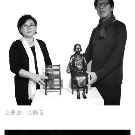
金運成、金曙炅