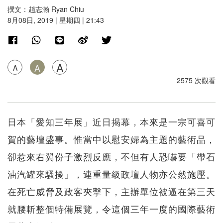
撰文：趙志瀚 Ryan Chiu
8月08日, 2019 | 星期四 | 21:43
A
A
A
2575 次觀看
日本「愛知三年展」近日揭幕，本來是一宗可喜可
賀的藝壇盛事。惟當中以慰安婦為主題的藝術品，
卻惹來右翼份子激烈反應，不但有人恐嚇要「帶石
油汽罐來騷擾」，連重量級政壇人物亦公然施壓。
在死亡威脅及政客夾擊下，主辦單位被逼在第三天
就腰斬整個特備展覽，令這個三年一度的國際藝術