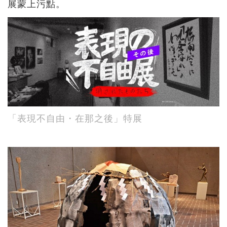
展蒙上污點。
「表現不自由・在那之後」特展