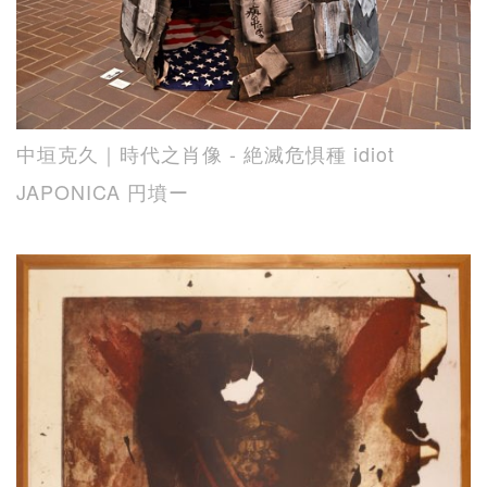
中垣克久｜時代之肖像 - 絶滅危惧種 idiot
JAPONICA 円墳ー