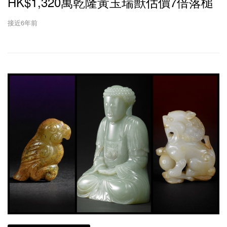
HK$1,320萬乾隆黃玉瑞獸估價7倍落槌
接近6年前