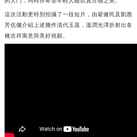
這次活動更特別拍攝了一段短片，由翟健民及劉惠
芳伉儷介紹上述幾件清代玉器，溫潤光澤折射出各
種吉祥寓意與美好祝願。