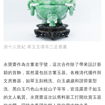
清十八世紀 翠玉五環耳三足香薰
永寶齋作為古董老字號，這次合作除了帶來設計新
穎的首飾，當然還包括古董玉器。各種清代擺件與
文房雅器，如翠玉刻桃洗、白玉歲歲和諧荷葉型
洗、黑白玉巧色山水紋山子等等，皆流露君子如玉
的文人氣質。永寶齋這次以舊料新工打開欣賞玉器
的大門，同時亦希望年輕人能欣賞古物之美。