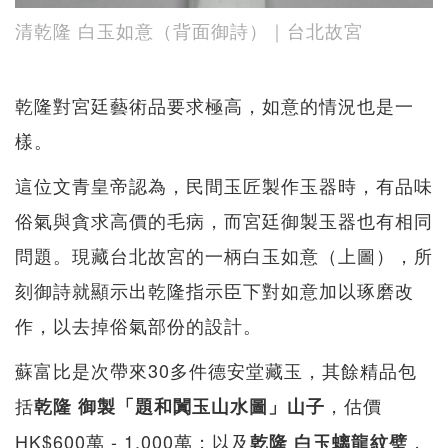
清乾隆 白玉如意（背面御詩）｜台北故宮
乾隆對宮廷藝術品要求極高，如意的情況也是一
樣。
這位文青皇帝認為，民間玉匠製作玉器時，有品味
俗氣與貪求高價的毛病，而宮廷御製玉器也有相同
問題。現藏台北故宮的一柄白玉如意（上圖），所
刻御詩就顯示出乾隆指示臣下對如意加以琢磨改
作，以去掉俗氣部份的設計。
蘇富比是次帶來30多件德安堂藏玉，其餘精品包
括
，估價
乾隆 御製「題和闐玉山水圖」山子
HK$600萬 - 1,000萬；以及
，
乾隆 白玉螭龍紋璧