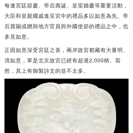
每逢宮廷節慶、帝后壽誕、皇室婚慶等重要活動，
大臣和皇親國戚進呈宮中的禮品多以如意為先。帝
后賞賜或贈與地方官員與外國使節的禮品之中，也
多見如意。
正因如意深受宮廷之喜，兩岸故宮都藏有大量明、
清如意，單是北京故宮已經有超過2,000柄。當
然，其上有御製詩文的並不太多。