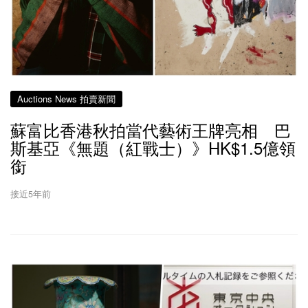
Auctions News 拍賣新聞
蘇富比香港秋拍當代藝術王牌亮相 巴
斯基亞《無題（紅戰士）》HK$1.5億領
銜
接近5年前