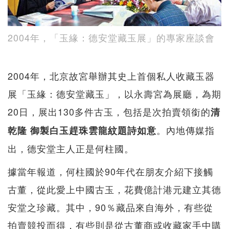
2004年，「玉緣：德安堂藏玉展」的專家座談會
2004年，北京故宮舉辦其史上首個私人收藏玉器
展「玉緣：德安堂藏玉」，以永壽宮為展廳，為期
20日，展出130多件古玉，包括是次拍賣領銜的
清
。內地傳媒指
乾隆 御製白玉趕珠雲龍紋題詩如意
出，德安堂主人正是何柱國。
據當年報道，何柱國於90年代在朋友介紹下接觸
古董，從此愛上中國古玉，花費億計港元建立其德
安堂之珍藏。其中，90％藏品來自海外，有些從
拍賣競投而得，有些則是從古董商或收藏家手中購