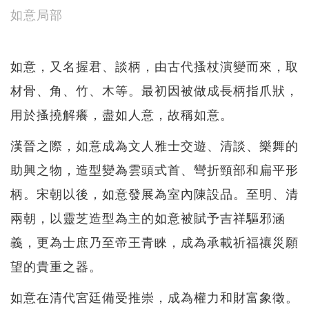
如意局部
如意，又名握君、談柄，由古代搔杖演變而來，取
材骨、角、竹、木等。最初因被做成長柄指爪狀，
用於搔撓解癢，盡如人意，故稱如意。
漢晉之際，如意成為文人雅士交遊、清談、樂舞的
助興之物，造型變為雲頭式首、彎折頸部和扁平形
柄。宋朝以後，如意發展為室內陳設品。至明、清
兩朝，以靈芝造型為主的如意被賦予吉祥驅邪涵
義，更為士庶乃至帝王青睞，成為承載祈福禳災願
望的貴重之器。
如意在清代宮廷備受推崇，成為權力和財富象徵。