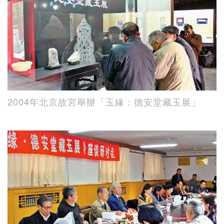
2004年北京故宮舉辦「玉緣：德安堂藏玉展」