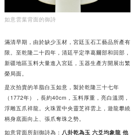
如意雲葉背面的御詩
滿清早期，由於缺少玉材，宮廷玉石工藝品所產有
限。至乾隆二十四年，清廷平定準葛爾部和回部，
新疆地區玉料大量進入宮廷，玉器生產方開展出繁
榮局面。
是次拍賣的羊脂白玉如意，製於乾隆三十七年
（1772年），長約40cm，玉料厚重，亮白溫潤，
浮雕五爪祥龍。火珠置中央靈芝祥雲上，遊龍攀繞
柄身底面向上、張爪奪珠之勢。
如意背面所刻御詩為：
八卦乾為玉 六爻均象龍 他