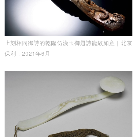
上刻相同御詩的乾隆仿漢玉御題詩龍紋如意｜北京
保利，2021年6月