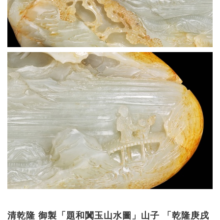
清乾隆 御製「題和闐玉山水圖」山子 「乾隆庚戌