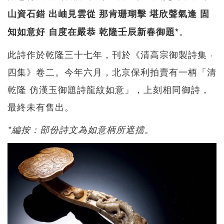
山資石錯 出岫見雲從 那肯珊瑚擊 堪欣聲氣逢 固
知如意好 自度在嚴恭 乾隆壬辰新春御題*
。
此詩作於乾隆三十七年，刊於《清高宗御製詩集 ·
四集》卷二。今年六月，北京保利拍賣有一柄「清
乾隆 仿漢玉御題詩龍紋如意」，上刻相同御詩，
最終未有售出。
*編按：部份詩文為如意柄所遮擋。