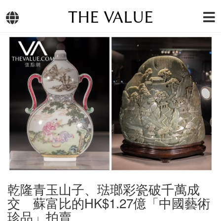
THE VALUE
乾隆青玉山子、琺瑯彩瓷破千萬成
交 蘇富比的HK$1.27億「中國藝術
珍品」拍賣