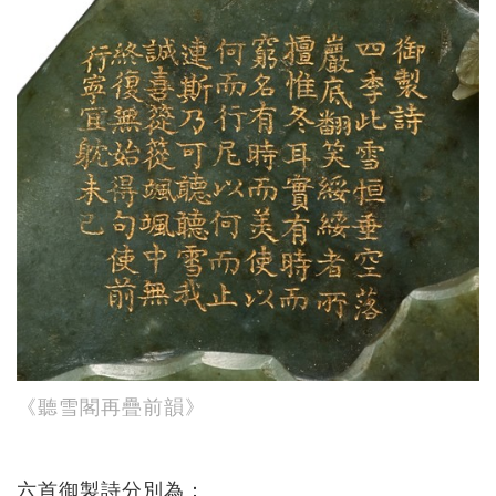
《聽雪閣再疊前韻》
六首御製詩分別為：