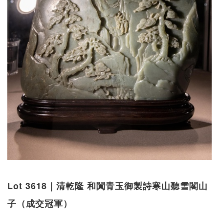
Lot 3618｜清乾隆 和闐青玉御製詩寒山聽雪閣山
子（成交冠軍）