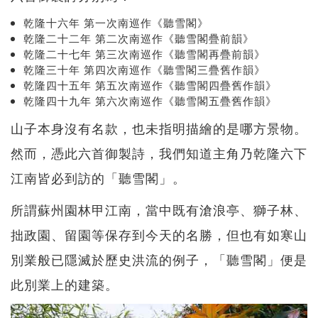
乾隆十六年 第一次南巡作《聽雪閣》
乾隆二十二年 第二次南巡作《聽雪閣疊前韻》
乾隆二十七年 第三次南巡作《聽雪閣再疊前韻》
乾隆三十年 第四次南巡作《聽雪閣三疊舊作韻》
乾隆四十五年 第五次南巡作《聽雪閣四疊舊作韻》
乾隆四十九年 第六次南巡作《聽雪閣五疊舊作韻》
山子本身沒有名款，也未指明描繪的是哪方景物。
然而，憑此六首御製詩，我們知道主角乃乾隆六下
江南皆必到訪的「聽雪閣」。
所謂蘇州園林甲江南，當中既有滄浪亭、獅子林、
拙政園、留園等保存到今天的名勝，但也有如寒山
別業般已隱滅於歷史洪流的例子，「聽雪閣」便是
此別業上的建築。