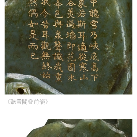
《聽雪閣疊前韻》