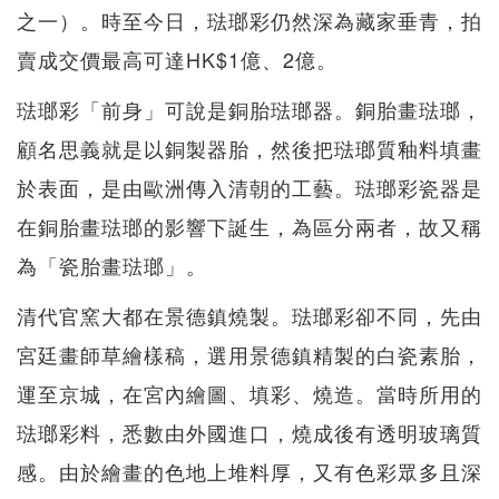
之一）。時至今日，琺瑯彩仍然深為藏家垂青，拍
賣成交價最高可達HK$1億、2億。
琺瑯彩「前身」可說是銅胎琺瑯器。銅胎畫琺瑯，
顧名思義就是以銅製器胎，然後把琺瑯質釉料填畫
於表面，是由歐洲傳入清朝的工藝。琺瑯彩瓷器是
在銅胎畫琺瑯的影響下誕生，為區分兩者，故又稱
為「瓷胎畫琺瑯」。
清代官窯大都在景德鎮燒製。琺瑯彩卻不同，先由
宮廷畫師草繪樣稿，選用景德鎮精製的白瓷素胎，
運至京城，在宮內繪圖、填彩、燒造。當時所用的
琺瑯彩料，悉數由外國進口，燒成後有透明玻璃質
感。由於繪畫的色地上堆料厚，又有色彩眾多且深