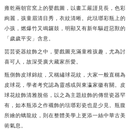
雍乾兩朝官窯上的嬰戲圖，以畫工嚴謹見長，色彩
絢麗，孩童眉清目秀，衣紋清晰。此琺瑯彩瓶上的
小孩，燃爆竹又鳴鑼鼓，明顯又有新年驅趕惡獸的
「歲歲平安」含意。
芸芸瓷器紋飾之中，嬰戲圖充滿童稚孩趣，尤為討
喜可人，故深受廣大藏家所愛。
瓶側飾皮球錦紋，又稱繡球花紋，大家一般直稱為
皮球花，學者考究認為靈感或與東瀛家徽有關。皮
球花紋飾清雅脫俗，以之為主題紋飾的傳世瓷器罕
有，如本瓶添之作襯飾的琺瑯彩瓷也是少見。瓶腹
所繪的螭龍紋，則在整體美學上更添一絲中華古美
術氣息。