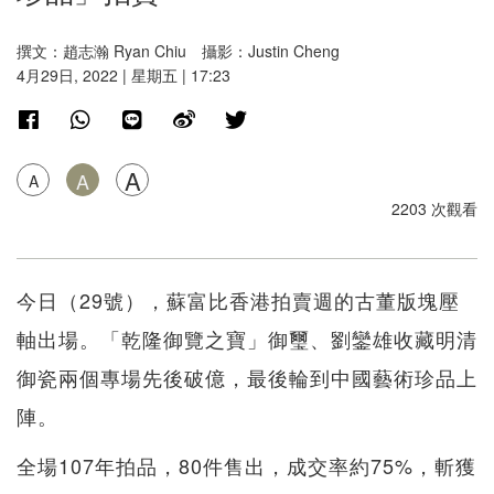
撰文：趙志瀚 Ryan Chiu 攝影：Justin Cheng
4月29日, 2022 | 星期五 | 17:23
A
A
A
2203 次觀看
今日（29號），蘇富比香港拍賣週的古董版塊壓
軸出場。「乾隆御覽之寶」御璽、劉鑾雄收藏明清
御瓷兩個專場先後破億，最後輪到中國藝術珍品上
陣。
全場107年拍品，80件售出，成交率約75%，斬獲