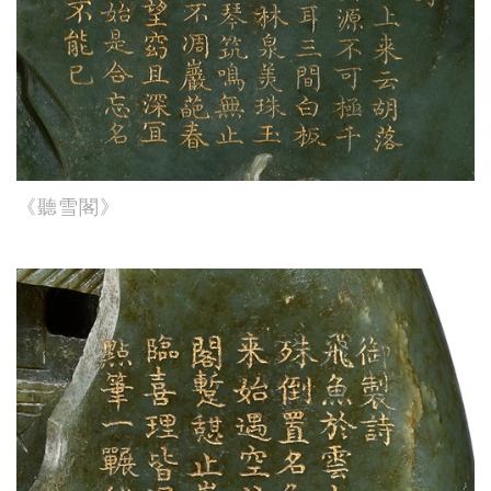
《聽雪閣》