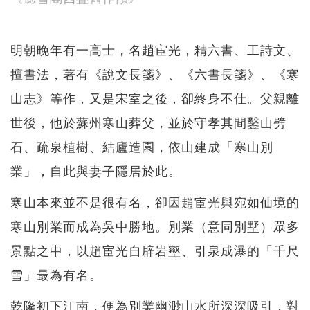
明朝晚年有一高士，名趙宦光，精六書、工詩文、
擅書法，著有《說文長箋》、《六書長箋》、《寒
山志》等作，又是宋室之後，卻終身不仕。父親離
世後，他於蘇州寒山葬父，並於守孝其間鑿山劈
石、疏泉植樹、結廬造園，依山建成「寒山別
業」，自此與妻子隱居於此。
寒山本來並不是很有名，卻因趙宦光與宛如仙境的
寒山別業而成為吳中勝地。別業（意同別墅）眾多
景點之中，以趙宦光自辟岩壑、引泉成瀑的「千尺
雪」最為有名。
乾隆初下江南，便為別業幽渺山水所深深吸引，對