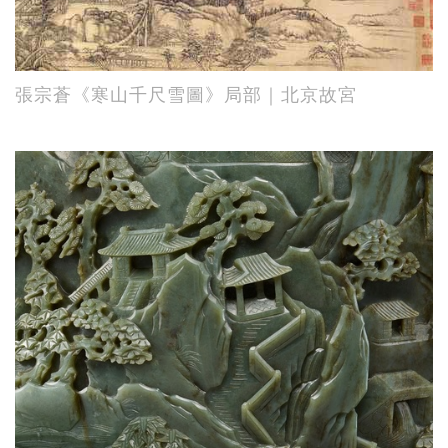
張宗蒼《寒山千尺雪圖》局部｜北京故宮