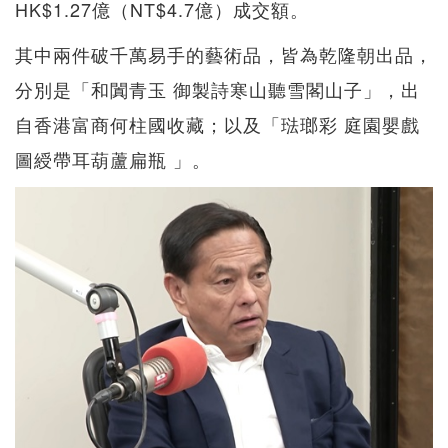
HK$1.27億（NT$4.7億）成交額。
其中兩件破千萬易手的藝術品，皆為乾隆朝出品，
分別是「和闐青玉 御製詩寒山聽雪閣山子」，出
自香港富商何柱國收藏；以及「琺瑯彩 庭園嬰戲
圖綬帶耳葫蘆扁瓶 」。