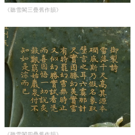
《聽雪閣三疊舊作韻》
《聽雪閣四疊舊作韻》