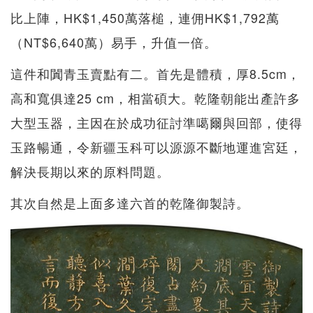
比上陣，HK$1,450萬落槌，連佣HK$1,792萬
（NT$6,640萬）易手，升值一倍。
這件和闐青玉賣點有二。首先是體積，厚8.5cm，
高和寬俱達25 cm，相當碩大。乾隆朝能出產許多
大型玉器，主因在於成功征討準噶爾與回部，使得
玉路暢通，令新疆玉科可以源源不斷地運進宮廷，
解決長期以來的原料問題。
其次自然是上面多達六首的乾隆御製詩。