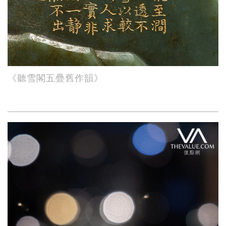
《聽雪閣五疊舊作韻》