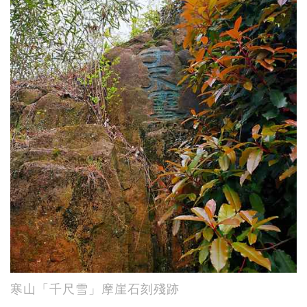
寒山「千尺雪」摩崖石刻殘跡