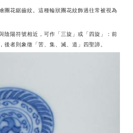
繪團花鋸齒紋。這種輪狀團花紋飾過往常被視為
與陰陽符號相近，可作「三旋」或「四旋」：前
，後者則象徵「苦、集、滅、道」四聖諦。