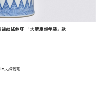
花鋸齒紋搖鈴尊 「大清康熙年製」款
 Slyke夫婦舊藏