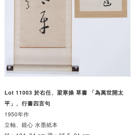
Lot 11003 於右任、梁寒操 草書 「為萬世開太
平」、行書四言句
1950年作
立軸、鏡心 水墨紙本
於：134×34 cm 梁：65.5×31 cm