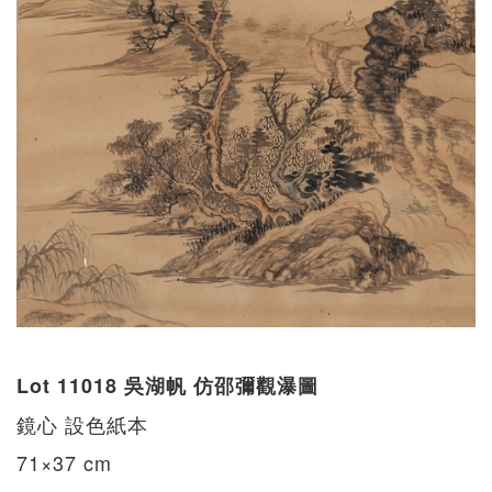
Lot 11018 吳湖帆 仿邵彌觀瀑圖
鏡心 設色紙本
71×37 cm