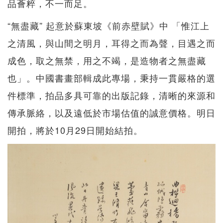
品薈粹，不一而足。
“無盡藏” 起意於蘇東坡《前赤壁賦》中 「惟江上
之清風，與山間之明月，耳得之而為聲，目遇之而
成色，取之無禁，用之不竭，是造物者之無盡藏
也」。中國書畫部輯成此專場，秉持一貫嚴格的選
件標準，拍品多具可靠的出版記錄，清晰的來源和
傳承脈絡，以及遠低於市場估值的誠意價格。明日
開拍，將於10月29日開始結拍。