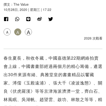
撰文：The Value
10月28日, 2020 | 星期三 | 17:22
A
A
A
2026 次觀看
春生夏長，秋收冬藏，中國嘉德第22期網絡拍賣
會上線，中國書畫部經過兩個月的精心籌備，遴選
出30件來源有緒、典雅堂皇的書畫精品以饗藏
家。溥儒《玉殿遠浦》、張大千《凌波逸態》、關
良《伏虎羅漢》等等京津海派濟濟一堂，齊白石、
林風眠、吳湖帆、趙望雲、啟功、林散之等等，精