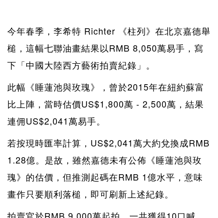
今年春季，李希特 Richter 《柱列》在北京嘉德舉
槌，這幅七聯油畫結果以RMB 8,050萬易手，寫
下「中國大陸西方藝術拍賣紀錄」。
此幅《睡蓮池與玫瑰》，曾於2015年在紐約蘇富
比上陣，當時估價US$1,800萬 - 2,500萬，結果
連佣US$2,041萬易手。
若按現時匯率計算，US$2,041萬大約兌換成RMB
1.28億。是故，雖然嘉德未有公佈《睡蓮池與玫
瑰》的估價，但推測起碼在RMB 1億水平，意味
畫作只要順利落槌，即可刷新上述紀錄。
拍賣官於RMB 9,000萬起拍，一共獲得10口喊