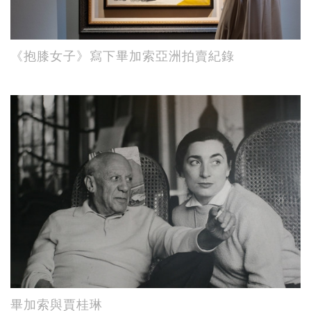
《抱膝女子》寫下畢加索亞洲拍賣紀錄
畢加索與賈桂琳