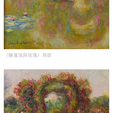
《睡蓮池與玫瑰》局部