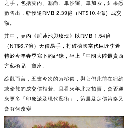
之手，包括莫內、塞尚、畢沙羅、畢加索，結果悉
數售出，
斬獲逾RMB 2.39億（NT$10.4億）成交
額。
其中，莫內《睡蓮池與玫瑰》以RMB 1.54億
（NT$6.7億）天價易手，打破德國當代巨匠李希
特於今年春季寫下的紀錄，坐上「中國大陸最貴西
方藝術品」寶座。
綜觀而言，五畫今次的落槌價，與它們此前在紐約
或倫敦的成交價相若。且看來年北京拍賣，會否迎
來更多「印象派及現代藝術」，策展及定價策略又
會有何改變。