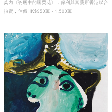
莫內《瓷瓶中的罌粟花》，保利與富藝斯香港聯合
拍賣，估價HK$950萬 - 1,500萬