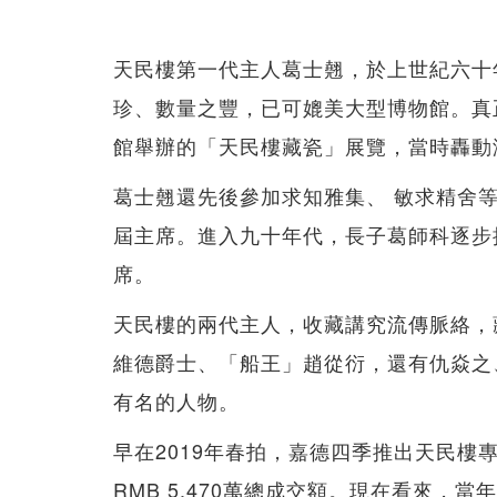
天民樓第一代主人葛士翹，於上世紀六十
珍、數量之豐，已可媲美大型博物館。真
館舉辦的「天民樓藏瓷」展覽，當時轟動
葛士翹還先後參加求知雅集、 敏求精舍等
屆主席。進入九十年代，長子葛師科逐步
席。
天民樓的兩代主人，收藏講究流傳脈絡，
維德爵士、「船王」趙從衍，還有仇焱之
有名的人物。
早在2019年春拍，嘉德四季推出天民樓
RMB 5,470萬總成交額。現在看來，