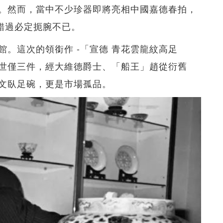
。然而，當中不少珍器即將亮相中國嘉德春拍，
錯過必定扼腕不已。
。這次的領銜作 -「宣德 青花雲龍紋高足
世僅三件，經大維德爵士、「船王」趙從衍舊
文臥足碗，更是市場孤品。