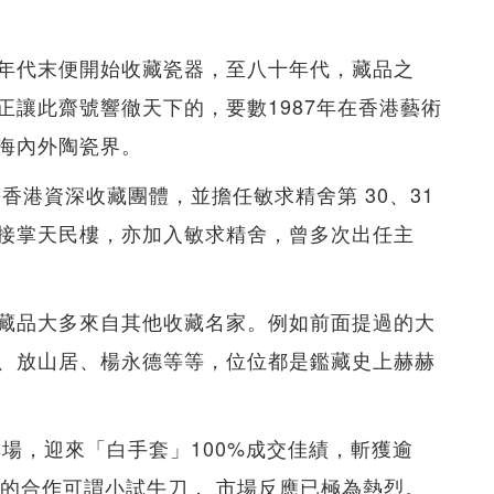
年代末便開始收藏瓷器，至八十年代，藏品之
正讓此齋號響徹天下的，要數1987年在香港藝術
海內外陶瓷界。
香港資深收藏團體，並擔任敏求精舍第 30、31
接掌天民樓，亦加入敏求精舍，曾多次出任主
藏品大多來自其他收藏名家。例如前面提過的大
、放山居、楊永德等等，位位都是鑑藏史上赫赫
專場，迎來「白手套」100%成交佳績，斬獲逾
當年的合作可謂小試牛刀， 市場反應已極為熱烈。