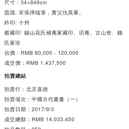
尺寸：34×849cm
題識: 宋張擇端筆，實父仇英摹。
鈐印: 十州
鑑藏印: 錫山花氏補庵家藏印、讱庵、古山尞、錢
氏家珍
估價：RMB 80,000 - 120,000
成交價：RMB 1,437,500
拍賣總結
拍賣行：北京嘉德
拍賣場次：中國古代書畫（一）
拍賣日期：2017/9/3
成交總額：RMB 14,033,450