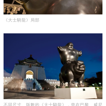
《大士騎龍》局部
不同尺寸、版數的《大士騎龍》，曾在巴黎、威尼