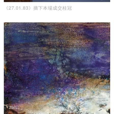
《27.01.83》摘下本場成交桂冠