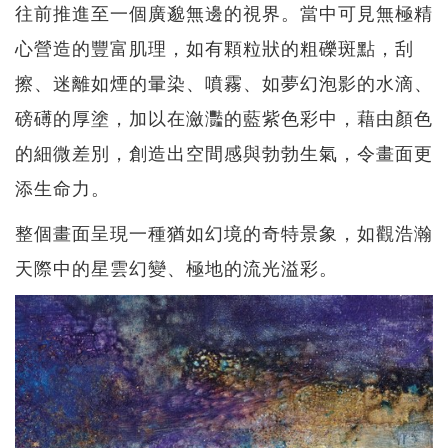
往前推進至一個廣邈無邊的視界。當中可見無極精
心營造的豐富肌理，如有顆粒狀的粗礫斑點，刮
擦、迷離如煙的暈染、噴霧、如夢幻泡影的水滴、
磅礡的厚塗，加以在瀲灩的藍紫色彩中，藉由顏色
的細微差別，創造出空間感與勃勃生氣，令畫面更
添生命力。
整個畫面呈現一種猶如幻境的奇特景象，如觀浩瀚
天際中的星雲幻變、極地的流光溢彩。