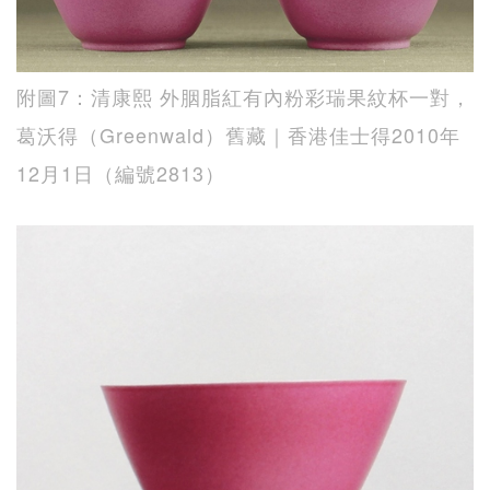
附圖7：清康熙 外胭脂紅有內粉彩瑞果紋杯一對，
葛沃得（Greenwald）舊藏｜香港佳士得2010年
12月1日（編號2813）