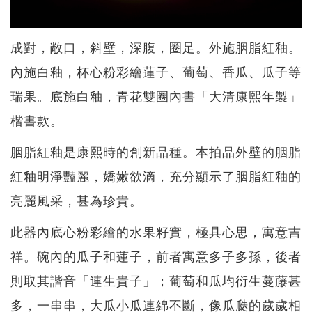
成對，敞口，斜壁，深腹，圈足。外施胭脂紅釉。
內施白釉，杯心粉彩繪蓮子、葡萄、香瓜、瓜子等
瑞果。底施白釉，青花雙圈內書「大清康熙年製」
楷書款。
胭脂紅釉是康熙時的創新品種。本拍品外壁的胭脂
紅釉明淨豔麗，嬌嫩欲滴，充分顯示了胭脂紅釉的
亮麗風采，甚為珍貴。
此器內底心粉彩繪的水果籽實，極具心思，寓意吉
祥。碗內的瓜子和蓮子，前者寓意多子多孫，後者
則取其諧音「連生貴子」；葡萄和瓜均衍生蔓藤甚
多，一串串，大瓜小瓜連綿不斷，像瓜瓞的歲歲相