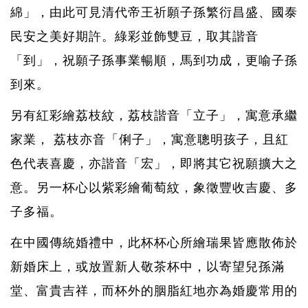
綿」，由此可見清代帝王祈願子孫繁衍昌盛、國泰
民安之美好期許。綠彩並飾雙豆，取其諧音
「到」，祝願子孫事業暢順，馬到功成，更喻子孫
到來。
另有紅彩繪荔枝紋，荔枝諧音「立子」，寓意承繼
家業， 荔枝亦音「俐子」，寓意聰明孩子，且紅
色代表喜慶，亦諧音「宏」，即將其它祝願擴大之
意。另一杯心以紫彩繪葡萄紋，象徵豐收吉慶、多
子多福。
在中國傳統婚禮中，此杯杯心所繪瑞果皆應散佈於
新婚床上，或放置新人敬茶杯中，以寄望兒孫滿
堂、富貴吉祥，而杯外的胭脂紅地亦為婚慶常用的