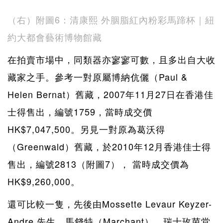
（右）附圖6：清康熙 外胭脂紅內粉彩馬蹄杯｜紐
約大都會藝術博物館藏
在拍賣市場中，同類器亦寥寥可數，且多出自大收
藏家之手。參考一對原屬博納伉儷（Paul &
Helen Bernat）舊藏，2007年11月27日在香港佳
士得售出，編號1759，當時成交價
HK$7,047,500。另見一對原為葛沃得
（Greenwald）舊藏，於2010年12月香港佳士得
售出，編號2813（附圖7）， 當時成交價為
HK$9,260,000。
還可比較一隻，先後由Mossette Levaur Keyzer-
Andre 先生、馬錢特（Marchant）、瑞士玫茵堂