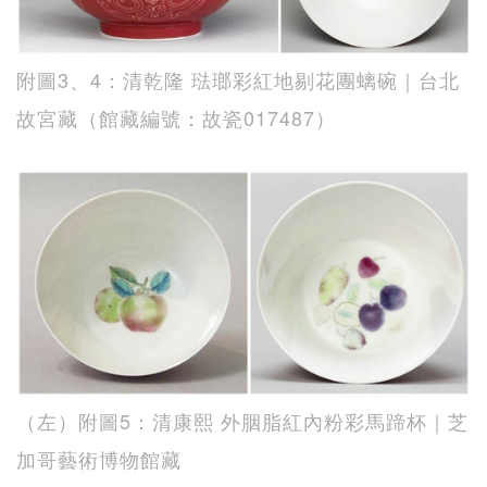
附圖3、4：清乾隆 琺瑯彩紅地剔花團螭碗｜台北
故宮藏（館藏編號：故瓷017487）
（左）附圖5：清康熙 外胭脂紅內粉彩馬蹄杯｜芝
加哥藝術博物館藏