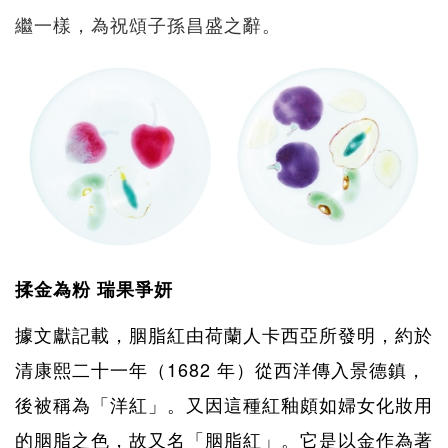
繼一樣，為祝頌子孫昌盛之辭。
揉金為粉 瑞果爭妍
據文獻記載，胭脂紅由荷蘭人卡西亞所發明，約於
清康熙二十一年（1682 年）從西洋傳入景德鎮，
後被稱為「洋紅」。又因這種紅釉頗如婦女化妝用
的胭脂之色，故又名「胭脂紅」。它是以金作為著