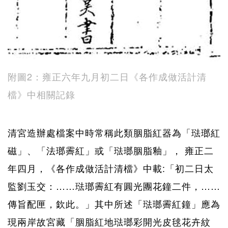
附圖2：雍正六年九月初二日《各作成做活計清
檔》中相關記錄
清宮造辦處檔案中時常稱此類胭脂紅器為「琺瑯紅
磁」、「法瑯霽紅」或「琺瑯胭脂釉」， 雍正二
年四月，《各作成做活計清檔》中載:「初二日太
監劉玉交：……琺瑯霽紅有圓光團花鐘二件，……
傳旨配匣，欽此。」其中所述「琺瑯霽紅鐘」應為
現兩岸故宮藏「胭脂紅地琺瑯彩開光皮毬花卉紋