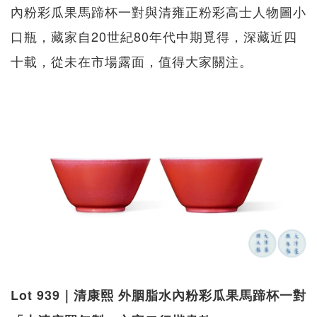
內粉彩瓜果馬蹄杯一對與清雍正粉彩高士人物圖小
口瓶，藏家自20世紀80年代中期覓得，深藏近四
十載，從未在市場露面，值得大家關注。
Lot 939｜清康熙 外胭脂水內粉彩瓜果馬蹄杯一對