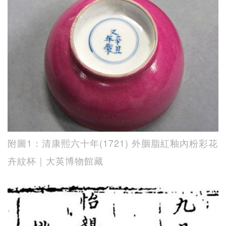
附圖1：清康熙六十年(1721) 外胭脂紅釉內粉彩花
卉紋杯｜大英博物館藏