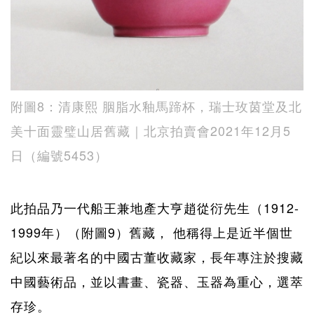
附圖8：清康熙 胭脂水釉馬蹄杯，瑞士玫茵堂及北
美十面靈璧山居舊藏｜北京拍賣會2021年12月5
日（編號5453）
此拍品乃一代船王兼地產大亨趙從衍先生（1912-
1999年）（附圖9）舊藏， 他稱得上是近半個世
紀以來最著名的中國古董收藏家，長年專注於搜藏
中國藝術品，並以書畫、瓷器、玉器為重心，選萃
存珍。