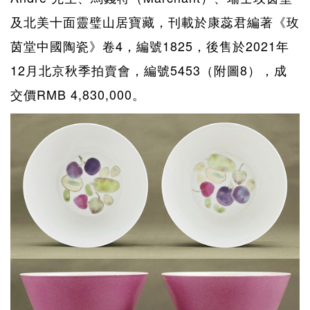
及北美十面靈璧山居寶藏，刊載於康蕊君編著《玫
茵堂中國陶瓷》卷4，編號1825，後售於2021年
12月北京秋季拍賣會，編號5453（附圖8），成
交價RMB 4,830,000。