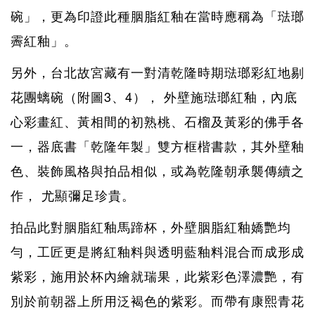
碗」，更為印證此種胭脂紅釉在當時應稱為「琺瑯
霽紅釉」。
另外，台北故宮藏有一對清乾隆時期琺瑯彩紅地剔
花團螭碗（附圖3、4）， 外壁施琺瑯紅釉，內底
心彩畫紅、黃相間的初熟桃、石榴及黃彩的佛手各
一，器底書「乾隆年製」雙方框楷書款，其外壁釉
色、裝飾風格與拍品相似，或為乾隆朝承襲傳續之
作， 尤顯彌足珍貴。
拍品此對胭脂紅釉馬蹄杯，外壁胭脂紅釉嬌艷均
勻，工匠更是將紅釉料與透明藍釉料混合而成形成
紫彩，施用於杯內繪就瑞果，此紫彩色澤濃艷，有
別於前朝器上所用泛褐色的紫彩。而帶有康熙青花