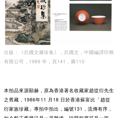
出版：《呂國文藏珍集》，呂國文，中國編譯印務
有限公司，1989 年，頁141，圖110
本拍品來源顯赫，原為香港著名收藏家趙從衍先生
之舊藏，1986年11 月18 日於香港蘇富比「趙從
衍家族珍藏」專拍中拍出，編號131，流傳有序，
如今船王舊藏已是一器難求，珍罕程度可見一斑。