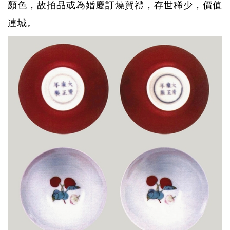
顏色，故拍品或為婚慶訂燒賀禮，存世稀少，價值
連城。