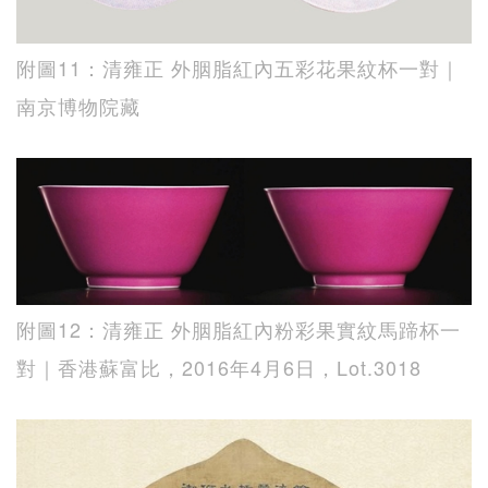
附圖11：清雍正 外胭脂紅內五彩花果紋杯一對｜
南京博物院藏
附圖12：清雍正 外胭脂紅內粉彩果實紋馬蹄杯一
對｜香港蘇富比，2016年4月6日，Lot.3018