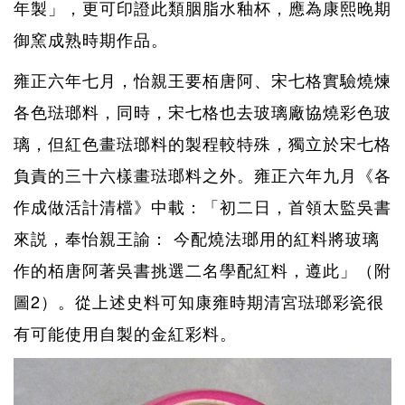
年製」，更可印證此類胭脂水釉杯，應為康熙晚期
御窯成熟時期作品。
雍正六年七月，怡親王要栢唐阿、宋七格實驗燒煉
各色琺瑯料，同時，宋七格也去玻璃廠協燒彩色玻
璃，但紅色畫琺瑯料的製程較特殊，獨立於宋七格
負責的三十六樣畫琺瑯料之外。雍正六年九月《各
作成做活計清檔》中載：「初二日，首領太監吳書
來説，奉怡親王諭： 今配燒法瑯用的紅料將玻璃
作的栢唐阿著吳書挑選二名學配紅料，遵此」（附
圖2）。從上述史料可知康雍時期清宮琺瑯彩瓷很
有可能使用自製的金紅彩料。