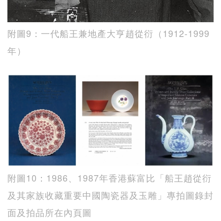
附圖9：一代船王兼地產大亨趙從衍（1912-1999
年）
附圖10：1986、1987年香港蘇富比「船王趙從衍
及其家族收藏重要中國陶瓷器及玉雕」專拍圖錄封
面及拍品所在內頁圖