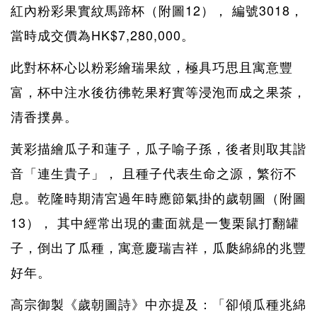
紅內粉彩果實紋馬蹄杯（附圖12）， 編號3018，
當時成交價為HK$7,280,000。
此對杯杯心以粉彩繪瑞果紋，極具巧思且寓意豐
富，杯中注水後彷彿乾果籽實等浸泡而成之果茶，
清香撲鼻。
黃彩描繪瓜子和蓮子，瓜子喻子孫，後者則取其諧
音「連生貴子」， 且種子代表生命之源，繁衍不
息。乾隆時期清宮過年時應節氣掛的歲朝圖（附圖
13）， 其中經常出現的畫面就是一隻栗鼠打翻罐
子，倒出了瓜種，寓意慶瑞吉祥，瓜瓞綿綿的兆豐
好年。
高宗御製《歲朝圖詩》中亦提及：「卻傾瓜種兆綿