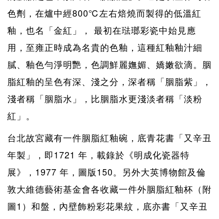
色劑，在爐中經800℃左右焙燒而製得的低溫紅
釉，也名「金紅」， 最初在琺瑯彩瓷中始見應
用，至雍正時成為名貴的色釉，這種紅釉釉汁細
膩、釉色勻淨明艷，色調鮮麗嫵媚、嬌嫩欲滴。胭
脂紅釉的呈色有深、淺之分，深者稱「胭脂紫」，
淺者稱「胭脂水」，比胭脂水更淺淡者稱「淡粉
紅」。
台北故宮藏有一件胭脂紅釉碗，底青花書「又辛丑
年製」，即1721 年，載錄於《明成化瓷器特
展》，1977 年，圖版150。另外大英博物館及倫
敦大維德藝術基金會各收藏一件外胭脂紅釉杯（附
圖1）和盤，內壁飾粉彩花果紋，底亦書「又辛丑