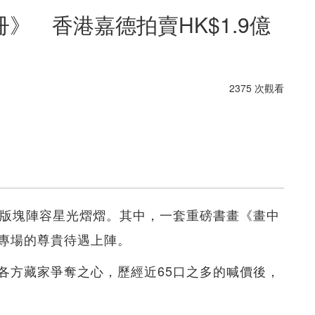
》 香港嘉德拍賣HK$1.9億
2375 次觀看
畫版塊陣容星光熠熠。其中，一套重磅書畫《畫中
專場的尊貴待遇上陣。
各方藏家爭奪之心，歷經近65口之多的喊價後，
。