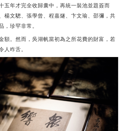
十五年才完全收歸囊中，再統一裝池並題簽而
、楊文驄、張學曾、程嘉燧、卞文瑜、邵彌，共
品，珍罕非常。
金額。然而，吳湖帆當初為之所花費的財富，若
令人咋舌。