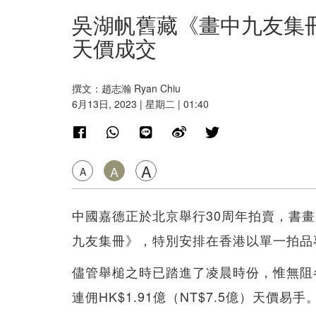
吳湖帆舊藏《畫中九友集冊
天價成交
撰文：趙志瀚 Ryan Chiu
6月13日, 2023 | 星期二 | 01:40
A
A
A
中國嘉德正於北京舉行30周年拍賣，書
九友集冊》，特別安排在香港以單一拍品
儘管舉槌之時已踏進了凌晨時份，惟無阻
連佣HK$1.91億（NT$7.5億）天價易手