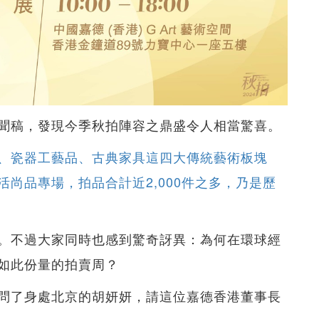
聞稿，發現今季秋拍陣容之鼎盛令人相當驚喜。
、瓷器工藝品、古典家具這四大傳統藝術板塊
尚品專場，拍品合計近2,000件之多，乃是歷
。不過大家同時也感到驚奇訝異：為何在環球經
如此份量的拍賣周？
問了身處北京的胡妍妍，請這位嘉德香港董事長