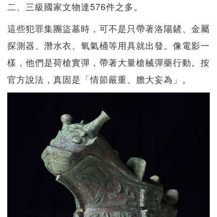
二、三級國家文物達576件之多。
這些犯罪集團盜墓時，可不是只帶著洛陽鏟、金屬
探測器、潛水衣、氧氣桶等用具就出發。像電影一
樣，他們是荷槍實彈，帶著大量槍械彈藥行動。按
官方說法，真固是「情節嚴重、膽大妄為」。