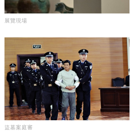
展覽現場
盜墓案庭審