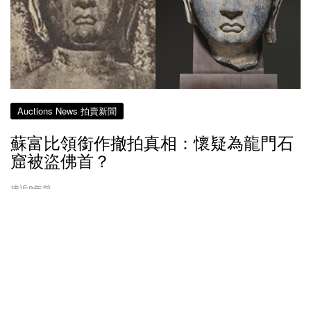
Auctions News 拍賣新聞
蘇富比領銜作撤拍真相：懷疑為龍門石
窟被盜佛首？
接近8年前