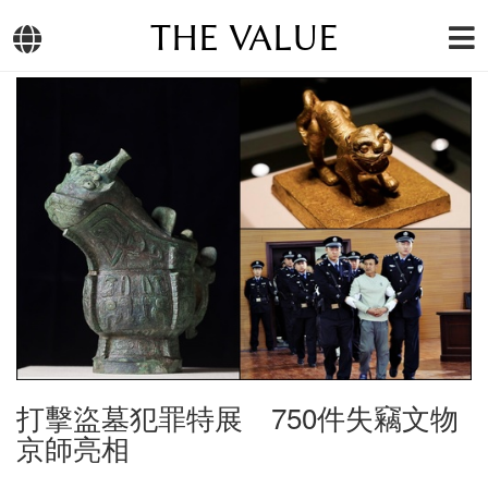
THE VALUE
打擊盜墓犯罪特展 750件失竊文物
京師亮相