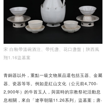
宋 白釉帶溫碗酒注、帶托盞、花口盞盤｜陝西風
翔1.16盜墓案
青銅器以外，重點一級文物展品還包括玉器、金屬
器、瓷器等等。例如是紅山文化（公元前4,700-
2,900年）的牛首玉人，與當時的宗教祭祀活動息
息相關，來自「遼寧朝陽11.26系列」盜墓案；唐‧