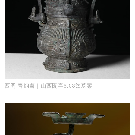
西周 青銅卣｜山西聞喜6.03盜墓案