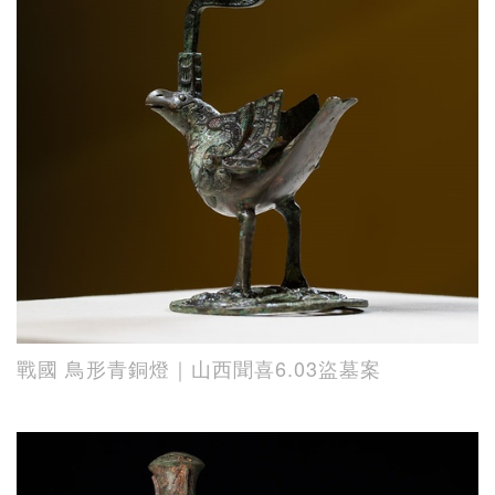
戰國 鳥形青銅燈｜山西聞喜6.03盜墓案