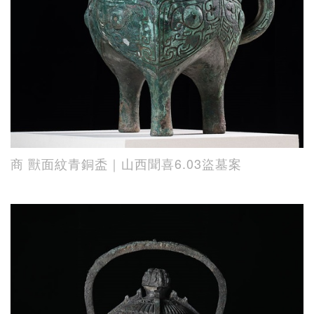
商 獸面紋青銅盉｜山西聞喜6.03盜墓案