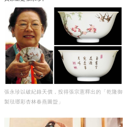
張永珍以破紀錄天價，投得張宗憲釋出的「乾隆御
製琺瑯彩杏林春燕圖盌」