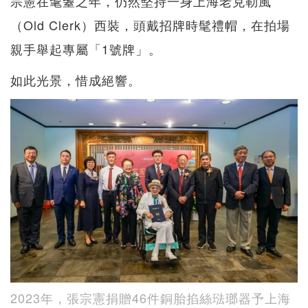
宗憲在耄耋之年，仍然堅持一身上海老克勒風
（Old Clerk）西裝，頭戴招牌時髦禮帽，在拍場
親手舉起專屬「1號牌」。
如此光景，惜成絕響。
2023年，張宗憲捐贈46件銅胎掐絲琺瑯器予上海