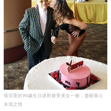
張宗憲於90歲生日派對接受美女一吻，盡顯童心
未泯之情