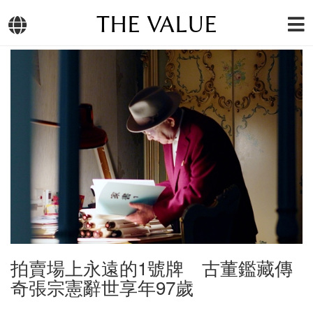
THE VALUE
拍賣場上永遠的1號牌 古董鑑藏傳
奇張宗憲辭世享年97歲