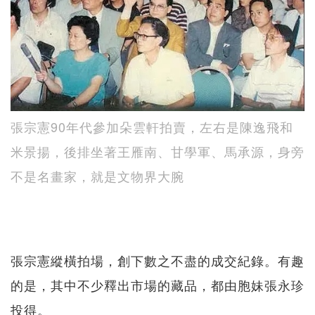
張宗憲90年代參加朵雲軒拍賣，左右是陳逸飛和
米景揚，後排坐著王雁南、甘學軍、馬承源，身旁
不是名畫家，就是文物界大腕
張宗憲縱橫拍場，創下數之不盡的成交紀錄。有趣
的是，其中不少釋出市場的藏品，都由胞妹張永珍
投得。