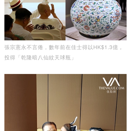
張宗憲永不言倦，數年前在佳士得以HK$1.3億，
投得「乾隆暗八仙紋天球瓶」