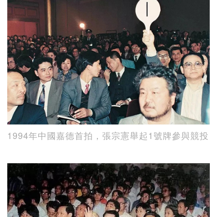
1994年中國嘉德首拍，張宗憲舉起1號牌參與競投