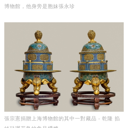
博物館，他身旁是胞妹張永珍
張宗憲捐贈上海博物館的其中一對藏品 - 乾隆 掐