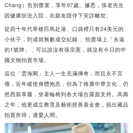
Chang）告別塵寰，享年97歲。據悉，張老先生
因健康狀況入院，在親友陪伴下安詳離世。
從四十年代單槍匹馬赴港、口袋裡只有24美元的
小伙子，到成就無數成交紀錄 、拍賣場上「永遠
的1號牌」，可以說沒有張宗憲，就沒有今日的中
國文物拍賣市場。
這位「雲海閣」主人一生充滿傳奇，而且永不言
倦，近年縱使身體抱恙，但為了推廣中華文化，仍
然西裝革履，坐著輪椅到各大場合露面支持。高壽
之年，他更成立教育及藝術慈善基金會，捐出藏品
拍賣所得，遺愛人間。