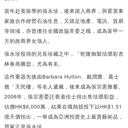
當年赴英留學的張永珍，後來踏入商界，與霍英東
家族合作經營石油生意，又踏足地產、電訊、貿易
等領域，亦曾擔任全國政協常委之職，成為富甲一
方的政商界女強人。
張永珍投得的兄長珍藏之中，「乾隆御製琺瑯彩杏
林春燕圖盌」尤為有名。
這件重器先後由Barbara Hutton、戴潤齋、葛士
翹「天民樓」等名人遞藏，後來成為張宗憲雅蓄。
2006年，張宗憲委託香港佳士得出售琺瑯彩盌，
估價HK$6,000萬，結果在熾熱競投下以HK$1.51
億天價拍出，一舉成為亞洲拍賣史上最貴藝術品，
買家正是張永珍。