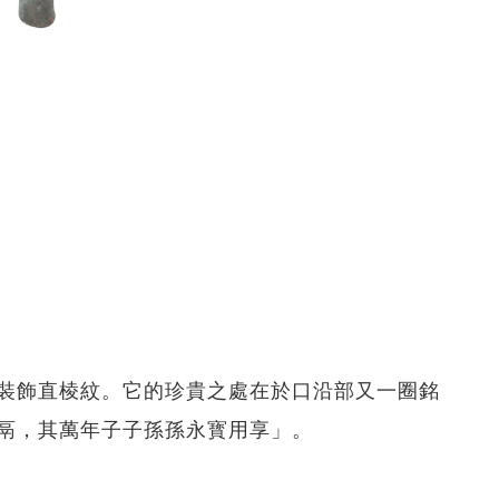
裝飾直棱紋。它的珍貴之處在於口沿部又一圈銘
鬲，其萬年子子孫孫永寳用享」。