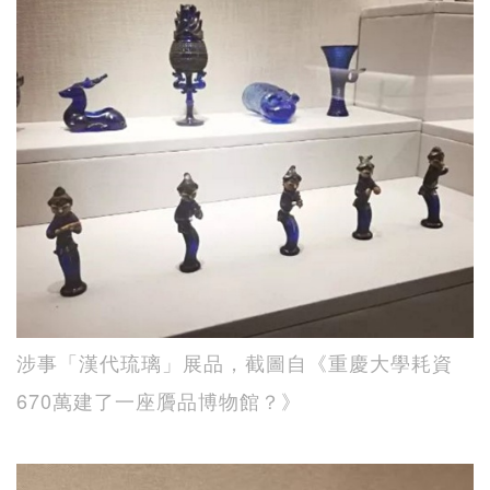
涉事「漢代琉璃」展品，截圖自《重慶大學耗資
670萬建了一座贗品博物館？》