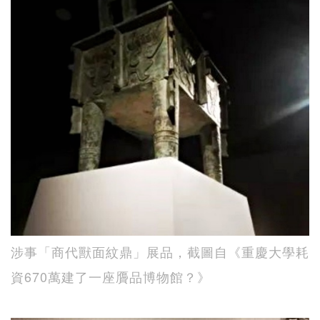
涉事「商代獸面紋鼎」展品，截圖自《重慶大學耗
資670萬建了一座贗品博物館？》