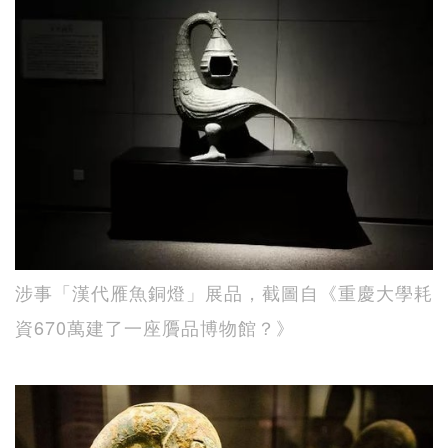
涉事「漢代雁魚銅燈」展品，截圖自《重慶大學耗
資670萬建了一座贗品博物館？》