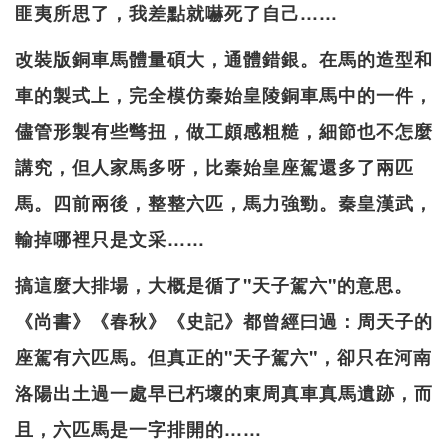
匪夷所思了，我差點就嚇死了自己……
改裝版銅車馬體量碩大，通體錯銀。在馬的造型和
車的製式上，完全模仿秦始皇陵銅車馬中的一件，
儘管形製有些彆扭，做工頗感粗糙，細節也不怎麼
講究，但人家馬多呀，比秦始皇座駕還多了兩匹
馬。四前兩後，整整六匹，馬力強勁。秦皇漢武，
輸掉哪裡只是文采……
搞這麼大排場，大概是循了"天子駕六"的意思。
《尚書》《春秋》《史記》都曾經曰過：周天子的
座駕有六匹馬。但真正的"天子駕六"，卻只在河南
洛陽出土過一處早已朽壞的東周真車真馬遺跡，而
且，六匹馬是一字排開的……