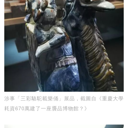
涉事「三彩駱駝載樂俑」展品，截圖自《重慶大學
耗資670萬建了一座贗品博物館？》