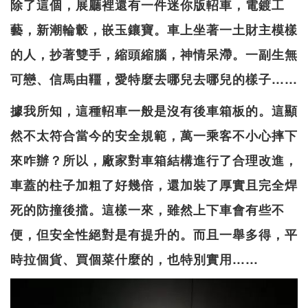
除了這個，展廳裡還有一件迷你版軺車，電鍍工
藝，新潮輪轂，嵌玉鑲寶。車上坐著一土財主模樣
的人，抄著雙手，縮頭縮腦，神情呆滯。一副生無
可戀、信馬由韁，愛特麼去哪兒去哪兒的樣子……
據我所知，這種軺車一般是沒有後車箱板的。這顯
然不太符合當今的安全規範，萬一乘客不小心摔下
來咋辦？所以，廠家對車箱結構進行了合理改進，
車蓋的柱子加粗了好幾倍，還加裝了厚實且完全焊
死的防撞後擋。這樣一來，雖然上下車會有些不
便，但安全性絕對是有提升的。而且一舉多得，平
時拉個貨、買個菜什麼的，也特別實用……