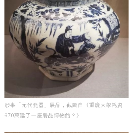
涉事「元代瓷器」展品，截圖自《重慶大學耗資
670萬建了一座贗品博物館？》