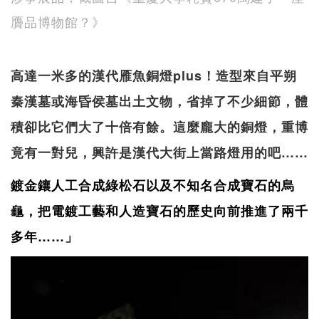
贗品博物館？》
高達一米多的漢代雁魚銅燈plus！造型來自平朔
秦漢墓或海昏侯墓出土文物，省掉了不少細節，體
積卻比它們大了十倍有餘。這麼龐大的銅燈，重博
竟有一對兒，興許是漢代大街上當路燈用的吧……
鍍金鑲人工合成綠松石以及不知名合成寶石的烏
龜，把電鍍工藝和人造寶石的歷史向前推進了兩千
多年……」