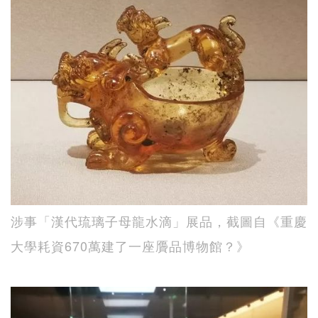
涉事「漢代琉璃子母龍水滴」展品，截圖自《重慶
大學耗資670萬建了一座贗品博物館？》