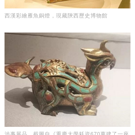
西漢彩繪雁魚銅燈，現藏陝西歷史博物館
涉事展品，截圖自《重慶大學耗資670萬建了一座