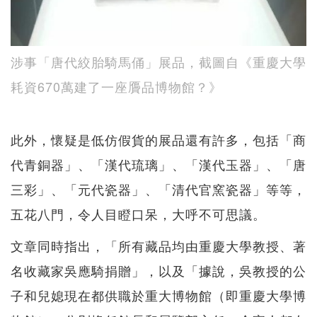
涉事「唐代絞胎騎馬俑」展品，截圖自《重慶大學
耗資670萬建了一座贗品博物館？》
此外，懷疑是低仿假貨的展品還有許多，包括「商
代青銅器」、「漢代琉璃」、「漢代玉器」、「唐
三彩」、「元代瓷器」、「清代官窯瓷器」等等，
五花八門，令人目瞪口呆，大呼不可思議。
文章同時指出，「所有藏品均由重慶大學教授、著
名收藏家吳應騎捐贈」，以及「據說，吳教授的公
子和兒媳現在都供職於重大博物館（即重慶大學博