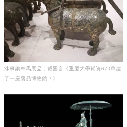
涉事銅車馬展品，截圖自《重慶大學耗資670萬建
了一座贗品博物館？》