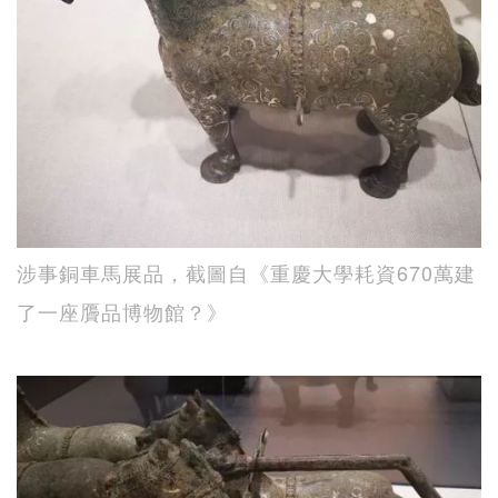
涉事銅車馬展品，截圖自《重慶大學耗資670萬建
了一座贗品博物館？》