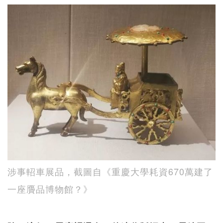
涉事軺車展品，截圖自《重慶大學耗資670萬建了
一座贗品博物館？》