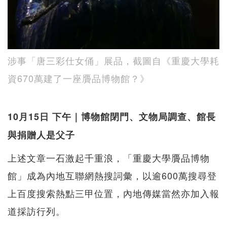
涉事「唐三彩仕女俑」展品，截圖自《重慶大學耗
資670萬建了一座贗品博物館？》
10月15日 下午｜博物館閉門、文物局調查、館長
與捐贈人是父子
上述文章一石激起千重浪，「重慶大學贗品博物
館」成為內地互聯網熱搜詞彙，以逾600萬搜尋登
上百度搜索熱點三甲位置，內地傳媒當然亦加入報
道採訪行列。