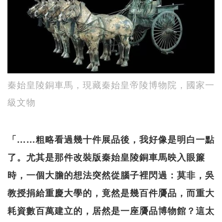
秦始皇陵銅車馬，現藏秦始皇帝陵博物院，國家一
級文物
「……粗略看過幾十件展品後，我好像是明白一點
了。尤其是那件改裝版秦始皇陵銅車馬映入眼簾
時，一個大膽的想法突然從腦子裡閃過：莫非，吳
教授捐給重慶大學的，竟然是幾百件贗品，而重大
耗資數百萬建立的，居然是一座贗品博物館？這太