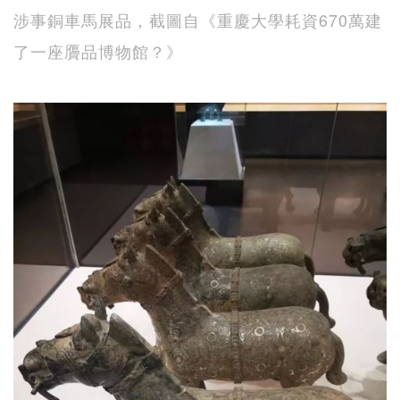
涉事銅車馬展品，截圖自《重慶大學耗資670萬建
了一座贗品博物館？》